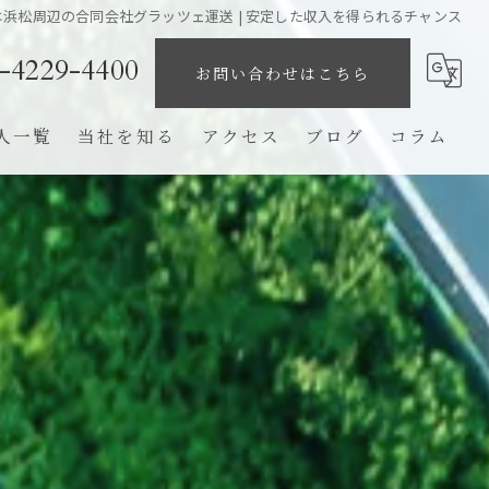
浜松周辺の合同会社グラッツェ運送 | 安定した収入を得られるチャンス
-4229-4400
お問い合わせはこちら
人一覧
当社を知る
アクセス
ブログ
コラム
業務委託
未経験
ドライバー
高収入
完全歩合制