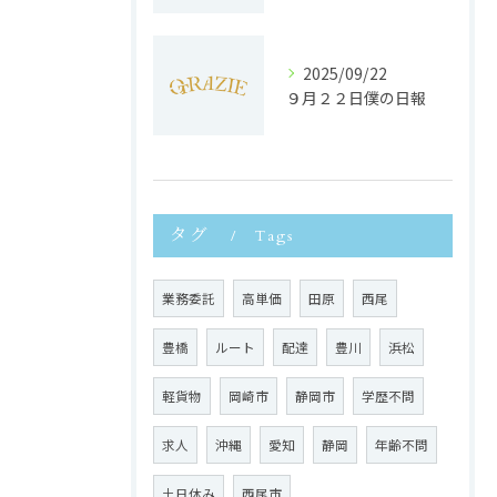
2025/09/22
９月２２日僕の日報
タグ
Tags
業務委託
高単価
田原
西尾
豊橋
ルート
配達
豊川
浜松
軽貨物
岡崎市
静岡市
学歴不問
求人
沖縄
愛知
静岡
年齢不問
土日休み
西尾市