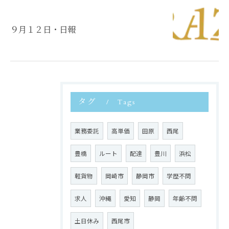
９月１２日・日報
タグ
Tags
業務委託
高単価
田原
西尾
豊橋
ルート
配達
豊川
浜松
軽貨物
岡崎市
静岡市
学歴不問
求人
沖縄
愛知
静岡
年齢不問
土日休み
西尾市