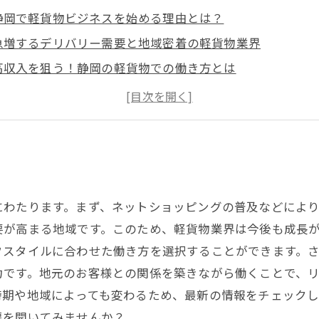
静岡で軽貨物ビジネスを始める理由とは？
急増するデリバリー需要と地域密着の軽貨物業界
高収入を狙う！静岡の軽貨物での働き方とは
成功事例から学ぶ、静岡での軽貨物ビジネスの秘訣
軽貨物で高収入を実現するためのステップアップ
静岡の求人情報を活用した軽貨物業界への進出
あなたもできる！静岡で高収入を目指す軽貨物の新たなキ
にわたります。まず、ネットショッピングの普及などによ
要が高まる地域です。このため、軽貨物業界は今後も成長
フスタイルに合わせた働き方を選択することができます。
力です。地元のお客様との関係を築きながら働くことで、
時期や地域によっても変わるため、最新の情報をチェック
扉を開いてみませんか？