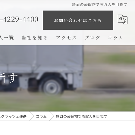
静岡の軽貨物で高収入を目指す
-4229-4400
お問い合わせはこちら
人一覧
当社を知る
アクセス
ブログ
コラム
業務委託
未経験
指す
ドライバー
高収入
完全歩合制
社グラッツェ運送
コラム
静岡の軽貨物で高収入を目指す