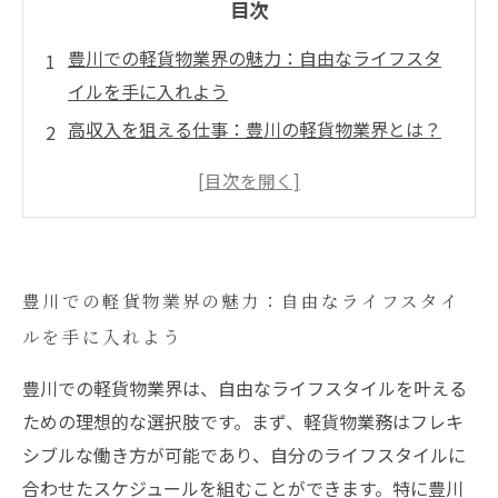
目次
豊川での軽貨物業界の魅力：自由なライフスタ
イルを手に入れよう
高収入を狙える仕事：豊川の軽貨物業界とは？
週末休みが叶う：フレキシブルな働き方が可能
な理由
豊川で働く一人の体験談：充実した毎日を送る
秘訣
豊川での軽貨物業界の魅力：自由なライフスタイ
軽貨物求人の選び方：高収入を得るためのポイ
ルを手に入れよう
ント
豊川でのキャリアを築く：新たな挑戦への第一
豊川での軽貨物業界は、自由なライフスタイルを叶える
歩
ための理想的な選択肢です。まず、軽貨物業務はフレキ
自由と高収入を両立する方法：未来の軽貨物ラ
シブルな働き方が可能であり、自分のライフスタイルに
イフへ
合わせたスケジュールを組むことができます。特に豊川