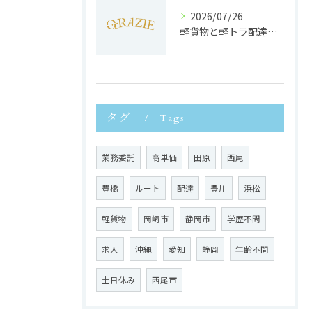
2026/07/26
軽貨物と軽トラ配達の収益実態と独立へのステップを徹底解説
タグ
Tags
業務委託
高単価
田原
西尾
豊橋
ルート
配達
豊川
浜松
軽貨物
岡崎市
静岡市
学歴不問
求人
沖縄
愛知
静岡
年齢不問
土日休み
西尾市