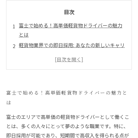
目次
富士で始める！高単価軽貨物ドライバーの魅力
とは
軽貨物業界での即日採用: あなたの新しいキャリ
アを成功させる方法
自由度の高い働き方: 富士での軽貨物ライフの利
点
高収入を実現するための成功の秘訣: 富士のドラ
富士で始める！高単価軽貨物ドライバーの魅力と
イバーインタビュー
は
富士エリアの最新求人情報: あなたにぴったりの
仕事を見つけよう
富士のエリアで高単価の軽貨物ドライバーとして働くこ
充実した軽貨物ライフを送るために知っておく
とは、多くの人々にとって夢のような職業です。特に、
べきこと
即日採用が可能であり、短期間で高収入を得られる点が