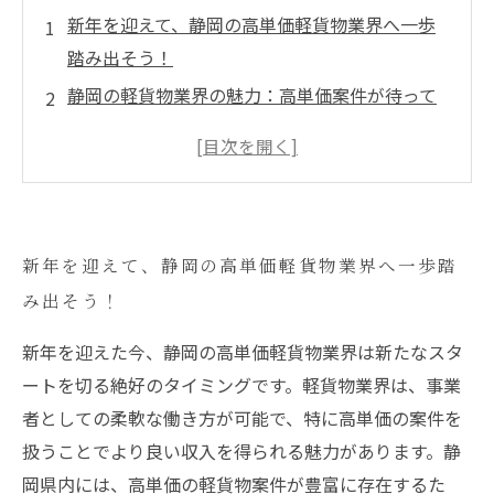
新年を迎えて、静岡の高単価軽貨物業界へ一歩
踏み出そう！
静岡の軽貨物業界の魅力：高単価案件が待って
いる！
安定収入を目指すあなたへ：新年の目標に最適
な選択肢
高収入が実現する理由：静岡での軽貨物の働き
新年を迎えて、静岡の高単価軽貨物業界へ一歩踏
方とは
み出そう！
新年のスタートダッシュ！静岡の高単価軽貨物
を始めるためのポイント
新年を迎えた今、静岡の高単価軽貨物業界は新たなスタ
成功を収めるために：静岡で高単価軽貨物を利
ートを切る絶好のタイミングです。軽貨物業界は、事業
用する方法
者としての柔軟な働き方が可能で、特に高単価の案件を
新しい未来を開く！静岡の高単価軽貨物業界に
扱うことでより良い収入を得られる魅力があります。静
挑戦しよう
岡県内には、高単価の軽貨物案件が豊富に存在するた