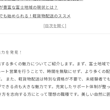
が豊富な富士地域の現状とは？
でも始められる！軽貨物配送のススメ
ート営業で高収入を実現する方法
スピード感がもたらす新たなチャンス
功を掴むためのヒントとサポート体制
で自分の可能性を広げよう！新たな一歩を踏み出す準備は
魅力を発見！
供する多くの魅力についてご紹介します。まず、富士地域
ルート営業を行うことで、時間を無駄にせず、より多くの
。 また、軽貨物配送は特別な資格が不要で、未経験者で
ができる点も大きな魅力です。充実したサポート体制が整
き方を志向する方にとって理想の職種です。美しい自然に