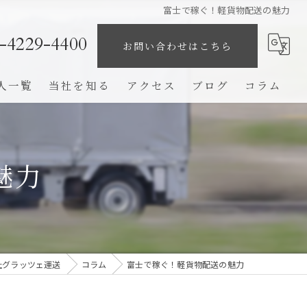
富士で稼ぐ！軽貨物配送の魅力
-4229-4400
お問い合わせはこちら
人一覧
当社を知る
アクセス
ブログ
コラム
業務委託
未経験
魅力
ドライバー
高収入
完全歩合制
社グラッツェ運送
コラム
富士で稼ぐ！軽貨物配送の魅力