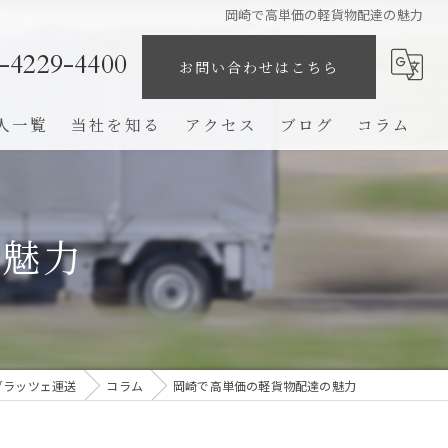
岡崎で高単価の軽貨物配達の魅力
-4229-4400
お問い合わせはこちら
人一覧
当社を知る
アクセス
ブログ
コラム
業務委託
未経験
の魅力
ドライバー
高収入
完全歩合制
グラッツェ運送
コラム
岡崎で高単価の軽貨物配達の魅力