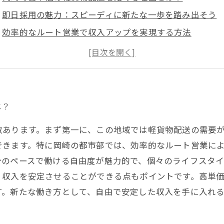
即日採用の魅力：スピーディに新たな一歩を踏み出そう
効率的なルート営業で収入アップを実現する方法
自由な働き方が叶う！岡崎で軽貨物配達の楽しみ
高収入を得るためのポイント：業界の裏側を暴露
岡崎の軽貨物配達で成功するために必要なスキル
さあ、あなたも岡崎での新しいキャリアをスタートしよ
は？
数あります。まず第一に、この地域では軽貨物配送の需要
できます。特に岡崎の都市部では、効率的なルート営業に
分のペースで働ける自由度が魅力的で、個々のライフスタ
、収入を安定させることができる点もポイントです。高単
す。新たな働き方として、自由で安定した収入を手に入れ