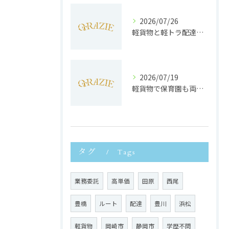
2026/07/26
軽貨物と軽トラ配達の収益実態と独立へのステップを徹底解説
2026/07/19
軽貨物で保育園も両立静岡県浜松市で子育てと働きやすさを実現する方法
タグ
Tags
業務委託
高単価
田原
西尾
豊橋
ルート
配達
豊川
浜松
軽貨物
岡崎市
静岡市
学歴不問