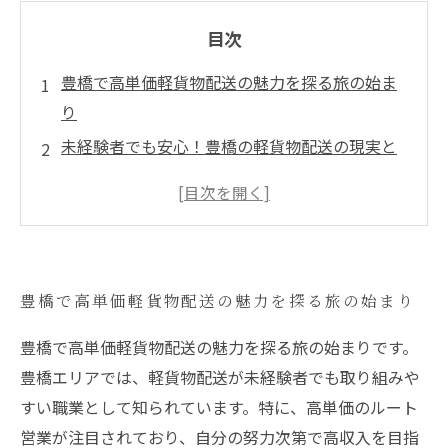
目次
豊橋で高単価軽貨物配送の魅力を探る旅の始ま
り
未経験者でも安心！豊橋の軽貨物配送の現実と
は？
収入アップを目指せ！豊橋での効率的なルート
営業の方法
即日採用のチャンス！豊橋での求人情報を徹底
豊橋で高単価軽貨物配送の魅力を探る旅の始まり
解剖
豊橋の街をより快適にするために取り組む配達
豊橋で高単価軽貨物配送の魅力を探る旅の始まりです。
の裏側
豊橋エリアでは、軽貨物配送が未経験者でも取り組みや
あなたも豊橋で高収入への第一歩を踏み出そ
すい職業として知られています。特に、高単価のルート
う！
営業が注目されており、自分の努力次第で高収入を目指