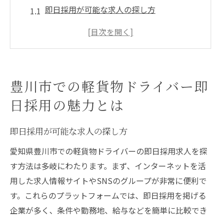
即日採用が可能な求人の探し方
軽貨物ドライバーとしてのスピード採用の
メリット
豊川市の即日採用が高収入に繋がる理由
即日採用を活用したキャリアパスの構築
豊川市での軽貨物ドライバー即
始めやすい軽貨物ドライバー職の特徴
日採用の魅力とは
即日採用後のサポート体制について
高単価案件豊富な豊川市で軽貨物ドライバーと
即日採用が可能な求人の探し方
して成功する方法
愛知県豊川市での軽貨物ドライバーの即日採用求人を探
高単価案件の見極め方と選び方
す方法は多岐にわたります。まず、インターネットを活
効率的な配達で利益を最大化する方法
用した求人情報サイトやSNSのグループが非常に便利で
豊川市で高単価案件を得るためのスキル
す。これらのプラットフォームでは、即日採用を掲げる
成功するドライバーが実践する時間管理術
企業が多く、条件や勤務地、給与などを簡単に比較でき