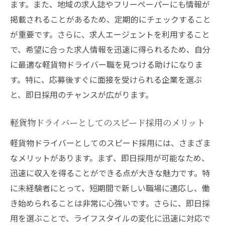
高収入を目指すための情報収集の重要性
ます。また、地域の求人誌やフリーペーパーにも情報が
掲載されることがあるため、定期的にチェックすること
成功に繋がる顧客との信頼関係の築き方
が重要です。さらに、求人エージェントを利用すること
軽貨物ドライバーの仕事で豊川市での高収入を
で、希望に合った求人情報を迅速に得られるため、自分
実現する
に最適な軽貨物ドライバー職を見つける助けになりま
高収入に繋がる案件を選ぶポイント
す。特に、応募後すぐに面接を受けられる企業を選ぶ
豊川市での軽貨物業務で収入を増やす秘訣
と、即日採用のチャンスが広がります。
収入を左右する効率的なルート設計
高収入実現のための自己スキルの向上法
軽貨物ドライバーとしてのスピード採用のメリット
豊川市の市場を理解した案件選択
軽貨物ドライバーとしてのスピード採用には、さまざま
高収入を可能にする業務委託の活用法
なメリットがあります。まず、即日採用が可能なため、
物流業界の成長がもたらす豊川市での軽貨物ド
迅速に収入を得ることができる点が大きな魅力です。特
ライバーのチャンス
に未経験者にとって、短期間で新しい職場に適応し、働
き始められることは非常に心強いです。さらに、即日採
物流業界の成長がドライバーに与える影響
用を選ぶことで、ライフスタイルの変化に迅速に対応で
成長市場での軽貨物ドライバーの需要とは