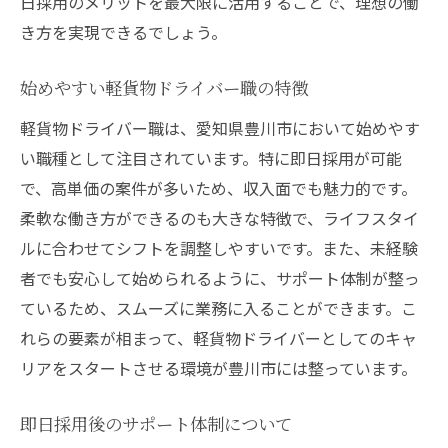
日採用のメリットを最大限に活用することで、理想の働
初めての方にもおすすめな理由
き方を実現できるでしょう。
豊川市でのキャリア開始を支えるサポート
始めやすい軽貨物ドライバー職の特徴
交通の要所豊川市で軽貨物ドライバーとして活
軽貨物ドライバー職は、愛知県豊川市において始めやす
躍する秘訣
い職種として注目されています。特に即日採用が可能
交通の要所を活かした効率的な配達
で、高単価の案件が多いため、収入面でも魅力的です。
豊川市でのルート最適化のポイント
柔軟な働き方ができるのも大きな特徴で、ライフスタイ
地域特性を活かす配達戦略
ルに合わせてシフトを調整しやすいです。また、未経験
交通アクセスの良さがもたらすメリット
者でも安心して始められるように、サポート体制が整っ
効率的な荷物の扱い方とその重要性
ているため、スムーズに業務に入ることができます。こ
交通の要所で輝くためのスキル
れらの要素が相まって、軽貨物ドライバーとしてのキャ
リアをスタートさせる環境が豊川市には整っています。
即日採用後のサポート体制について