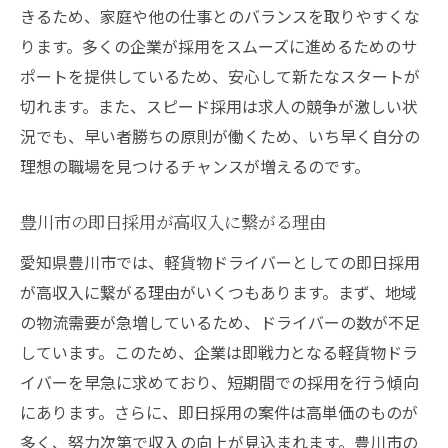
きるため、家庭や他の仕事とのバランスを取りやすくな
豊川市での物流業界の最新トレンド
ります。多くの企業が採用をスムーズに進めるためのサ
物流の進化がもたらす新たな収入機会
ポートを提供しているため、安心して新たなスタートが
業界成長を背景にしたキャリア展望
切れます。また、スピード採用は求人の競争が激しい状
豊川市の物流業界でキャリアを築く方法
況でも、早い者勝ちの原則が働くため、いち早く自分の
豊川市で軽貨物ドライバーとして理想の収入を
理想の職場を見つけるチャンスが増えるのです。
目指すステップ
豊川市の即日採用が高収入に繋がる理由
収入目標を達成するためのステップバイス
テップ
愛知県豊川市では、軽貨物ドライバーとしての即日採用
理想の収入を実現するための具体的な計画
が高収入に繋がる理由がいくつもあります。まず、地域
の物流需要が急増しているため、ドライバーの数が不足
計画的な業務遂行で収入を確保する方法
しています。このため、企業は即戦力となる軽貨物ドラ
目標収入に到達するための考え方
イバーを早急に求めており、短期間での採用を行う傾向
現状分析から始める収入改善のアプローチ
にあります。さらに、即日採用の案件は高単価のものが
豊川市での収入を最大化する戦略
多く、努力次第で収入の向上が見込まれます。豊川市の