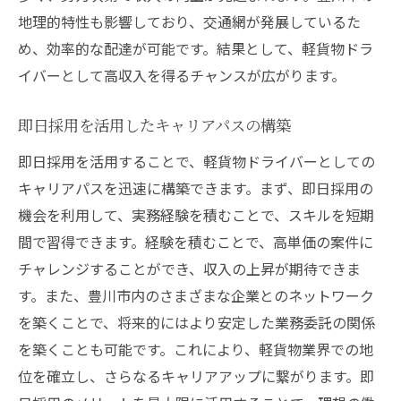
柔軟な働き方と高収入を両立する豊川市の軽貨
地理的特性も影響しており、交通網が発展しているた
物業務委託
め、効率的な配達が可能です。結果として、軽貨物ドラ
フレキシブルな勤務時間の魅力
イバーとして高収入を得るチャンスが広がります。
高収入を実現する業務委託の選び方
即日採用を活用したキャリアパスの構築
働き方改革と軽貨物業務の相性
プライベートと仕事を両立する方法
即日採用を活用することで、軽貨物ドライバーとしての
キャリアパスを迅速に構築できます。まず、即日採用の
豊川市で見つけるライフワークバランス
機会を利用して、実務経験を積むことで、スキルを短期
業務委託で得られる自由と収入の両立
間で習得できます。経験を積むことで、高単価の案件に
豊川市で軽貨物ドライバーを始めるべき理由と
チャレンジすることができ、収入の上昇が期待できま
その魅力
す。また、豊川市内のさまざまな企業とのネットワーク
軽貨物ドライバーの職業的魅力
を築くことで、将来的にはより安定した業務委託の関係
豊川市での軽貨物ドライバー需要の背景
を築くことも可能です。これにより、軽貨物業界での地
高収入を得るための地域の特性
位を確立し、さらなるキャリアアップに繋がります。即
働きやすさと成長の可能性を感じる理由