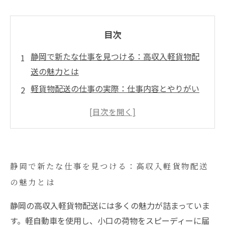
目次
静岡で新たな仕事を見つける：高収入軽貨物配
送の魅力とは
軽貨物配送の仕事の実際：仕事内容とやりがい
即日採用可能な軽貨物配送の魅力：あなたの時
間を有効に使える
静岡特有の配送ニーズと市場特性を知ろう
軽貨物配送に必要なスキル：成功するためのス
静岡で新たな仕事を見つける：高収入軽貨物配送
テップ
の魅力とは
静岡での新たな挑戦：あなたにぴったりの仕事
を見つけよう
静岡の高収入軽貨物配送には多くの魅力が詰まっていま
す。軽自動車を使用し、小口の荷物をスピーディーに届