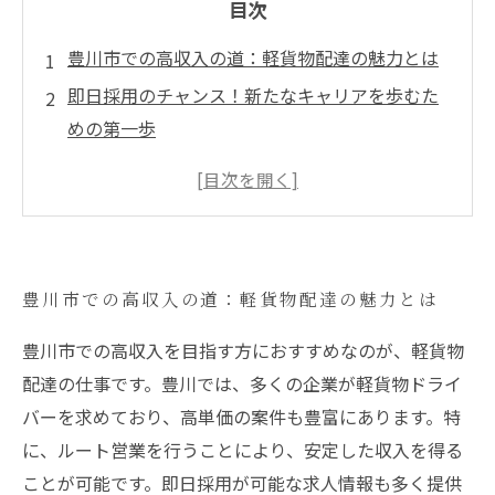
目次
豊川市での高収入の道：軽貨物配達の魅力とは
即日採用のチャンス！新たなキャリアを歩むた
めの第一歩
高単価案件を狙え！成功するための具体例と秘
訣
安定収入を得るためのルート営業の重要性
豊川で高収入を実現した成功者のストーリー
豊川市での高収入の道：軽貨物配達の魅力とは
転職の悩みを解消！軽貨物業界の未来を考える
豊川での軽貨物配達を通じて、人生を変えるチ
豊川市での高収入を目指す方におすすめなのが、軽貨物
ャンスを掴もう
配達の仕事です。豊川では、多くの企業が軽貨物ドライ
バーを求めており、高単価の案件も豊富にあります。特
に、ルート営業を行うことにより、安定した収入を得る
ことが可能です。即日採用が可能な求人情報も多く提供