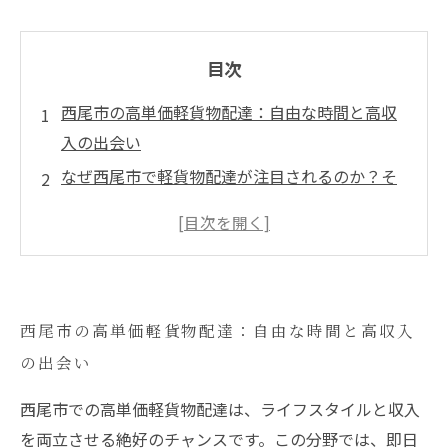
目次
西尾市の高単価軽貨物配達：自由な時間と高収
入の出会い
なぜ西尾市で軽貨物配達が注目されるのか？そ
の理由を探る
高収入ルート営業の魅力：軽貨物配達の仕事内
容とは？
初心者でも安心！西尾市での軽貨物配達の始め
西尾市の高単価軽貨物配達：自由な時間と高収入
方
の出会い
即日採用が進む背景：運転手不足が生む新たな
チャンス
西尾市での高単価軽貨物配達は、ライフスタイルと収入
転職を考える方へ：西尾市の軽貨物配達で得ら
を両立させる絶好のチャンスです。この分野では、即日