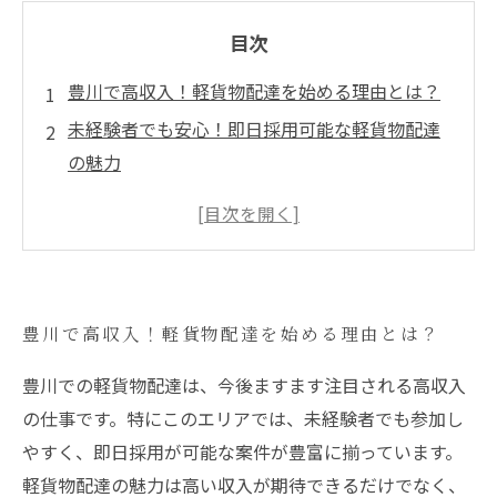
目次
豊川で高収入！軽貨物配達を始める理由とは？
未経験者でも安心！即日採用可能な軽貨物配達
の魅力
高単価求人が続々！豊川の軽貨物業界の現状
ルート営業の成功事例：豊川での配達者たちの
声
豊川で高収入を目指す！軽貨物配達の具体的な
豊川で高収入！軽貨物配達を始める理由とは？
ステップ
競争に負けないための秘訣：豊川の軽貨物業界
豊川での軽貨物配達は、今後ますます注目される高収入
で成功する方法
の仕事です。特にこのエリアでは、未経験者でも参加し
新たな可能性を探る！豊川での軽貨物配達の未
やすく、即日採用が可能な案件が豊富に揃っています。
来像
軽貨物配達の魅力は高い収入が期待できるだけでなく、