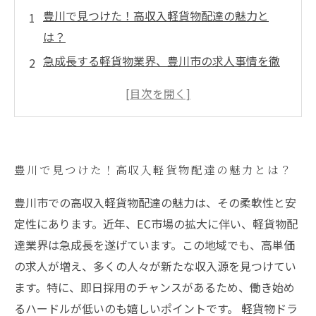
豊川で見つけた！高収入軽貨物配達の魅力と
は？
急成長する軽貨物業界、豊川市の求人事情を徹
底解説！
高単価求人が増加中！軽貨物配送の収入アップ
の秘訣
柔軟な働き方を実現する！豊川での軽貨物配達
豊川で見つけた！高収入軽貨物配達の魅力とは？
の利点
ルート営業スキルを活かして、収入をさらにア
豊川市での高収入軽貨物配達の魅力は、その柔軟性と安
ップさせる方法
定性にあります。近年、EC市場の拡大に伴い、軽貨物配
即日採用も可能！豊川市で軽貨物ドライバーと
達業界は急成長を遂げています。この地域でも、高単価
して働くチャンス
の求人が増え、多くの人々が新たな収入源を見つけてい
豊川の軽貨物配達業界の未来を探索し、安定し
ます。特に、即日採用のチャンスがあるため、働き始め
た生活を手に入れよう！
るハードルが低いのも嬉しいポイントです。 軽貨物ドラ