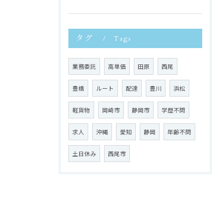
タグ
Tags
業務委託
高単価
田原
西尾
豊橋
ルート
配達
豊川
浜松
軽貨物
岡崎市
静岡市
学歴不問
求人
沖縄
愛知
静岡
年齢不問
土日休み
西尾市