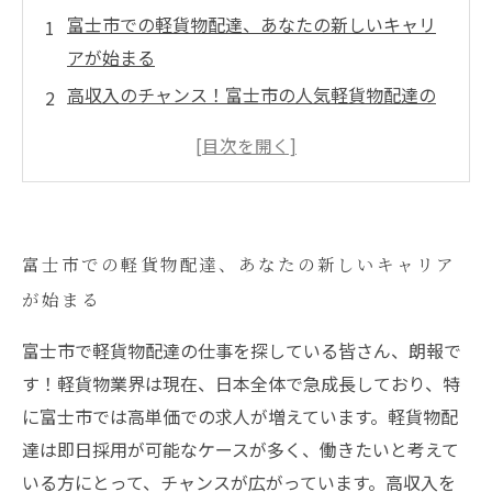
富士市での軽貨物配達、あなたの新しいキャリ
アが始まる
高収入のチャンス！富士市の人気軽貨物配達の
現状とは？
ルート営業で地域貢献！軽貨物配送で夢を叶え
る方法
即日採用可能！富士市の軽貨物業界が求める人
富士市での軽貨物配達、あなたの新しいキャリア
材とは？
が始まる
あなたの努力が報われる！高単価の配達業務の
魅力
富士市で軽貨物配達の仕事を探している皆さん、朗報で
軽貨物配送で自由なライフスタイルを手に入れ
す！軽貨物業界は現在、日本全体で急成長しており、特
る
に富士市では高単価での求人が増えています。軽貨物配
富士で高収入を実現！成功する軽貨物配達の秘
達は即日採用が可能なケースが多く、働きたいと考えて
訣
いる方にとって、チャンスが広がっています。高収入を