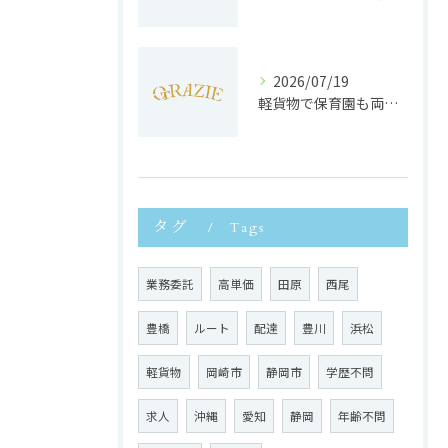
2026/07/19
軽貨物で保育園も両立静岡県浜松市で子育てと働きやすさを実現する方法
タグ
Tags
業務委託
高単価
田原
西尾
豊橋
ルート
配達
豊川
浜松
軽貨物
岡崎市
静岡市
学歴不問
求人
沖縄
愛知
静岡
年齢不問