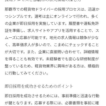
充実した研修がサポート！那覇市の軽貨物ドラ
那覇市での軽貨物ドライバーの採用プロセスは、迅速か
イバー求人に応募しよう
つシンプルです。選考は主にオンラインで行われ、多く
研修制度が充実している企業の探し方
の企業が即日採用を実施しています。履歴書や運転免許
研修を最大限に活用するための心得
証を準備し、求人サイトやアプリを活用することで、ス
那覇市での研修で学ぶ実践的なスキル
ムーズに応募が可能です。地元の求人情報は競争が少な
研修後のキャリアアップを目指す方法
く、高単価求人が多いので、こまめにチェックすること
安心して働ける環境の整った求人企業
が大切です。また、企業に直接問い合わせて、詳細情報
応募から採用決定までの流れと準備
を得ることも有効です。未経験者でも安心な研修制度が
整っているため、軽貨物業界に興味がある方は、積極的
高単価求人でキャリアアップ！那覇市で軽貨物
に行動してみてください。
ドライバーとして働く
キャリアアップを目指すための軽貨物ドラ
即日採用を成功させるためのポイント
イバーの選択肢
即日採用を成功させるためには、事前準備と迅速な行動
那覇市での昇進と高単価の求人の見極め方
が鍵となります。応募する際には、必要書類を事前に確
経験を積んで高単価を狙うためのアドバイ