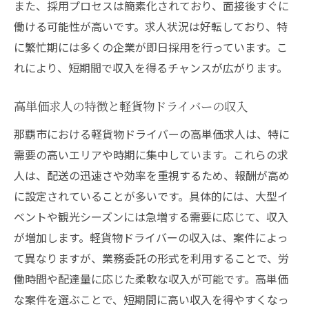
また、採用プロセスは簡素化されており、面接後すぐに
観光シーズン中の業務の効率的な進め方
働ける可能性が高いです。求人状況は好転しており、特
那覇市における高収入の実現事例
に繁忙期には多くの企業が即日採用を行っています。こ
観光地への配送で高単価を得る秘訣
れにより、短期間で収入を得るチャンスが広がります。
収入を最大化するための季節戦略
高単価求人の特徴と軽貨物ドライバーの収入
未経験でも安心！那覇市で軽貨物ドライバーに
なる方法
那覇市における軽貨物ドライバーの高単価求人は、特に
需要の高いエリアや時期に集中しています。これらの求
未経験者が軽貨物ドライバーを始めるステ
人は、配送の迅速さや効率を重視するため、報酬が高め
ップ
に設定されていることが多いです。具体的には、大型イ
那覇市での研修制度とサポート体制
ベントや観光シーズンには急増する需要に応じて、収入
未経験者が注意すべきポイントと心構え
が増加します。軽貨物ドライバーの収入は、案件によっ
那覇市の軽貨物業界の基本を学ぶ
て異なりますが、業務委託の形式を利用することで、労
初めての業務で役立つ実践的なアドバイス
働時間や配達量に応じた柔軟な収入が可能です。高単価
未経験者が成功するための道筋
な案件を選ぶことで、短期間に高い収入を得やすくなっ