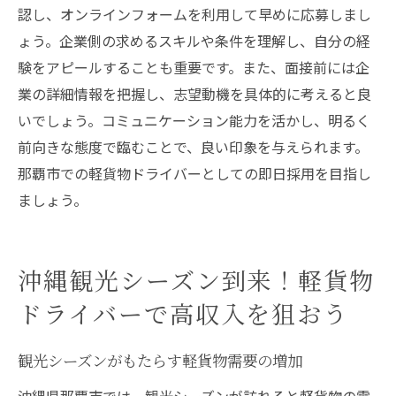
認し、オンラインフォームを利用して早めに応募しまし
ス
ょう。企業側の求めるスキルや条件を理解し、自分の経
那覇市でのキャリアパスと成長の道筋
験をアピールすることも重要です。また、面接前には企
長期的な視点でのキャリア形成と高収入
業の詳細情報を把握し、志望動機を具体的に考えると良
軽貨物ドライバーとしての将来性と展望
いでしょう。コミュニケーション能力を活かし、明るく
前向きな態度で臨むことで、良い印象を与えられます。
那覇市での軽貨物ドライバーとしての即日採用を目指し
ましょう。
沖縄観光シーズン到来！軽貨物
ドライバーで高収入を狙おう
観光シーズンがもたらす軽貨物需要の増加
沖縄県那覇市では、観光シーズンが訪れると軽貨物の需