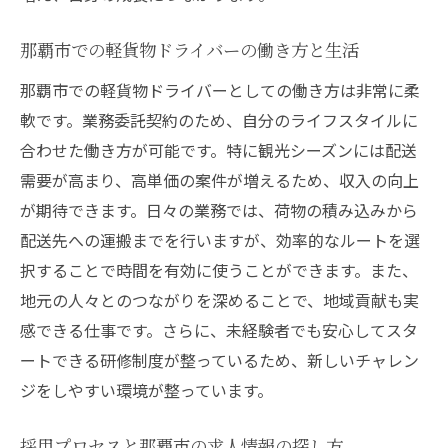
ット
那覇市での軽貨物ドライバーの働き方と生活
軽貨物ドライバーの一日と那覇市での生活
那覇市での軽貨物ドライバーとしての働き方は非常に柔
那覇市での軽貨物ドライバーの求人動向
軟です。業務委託契約のため、自分のライフスタイルに
フリーランスとしての軽貨物業務の魅力
合わせた働き方が可能です。特に観光シーズンには配送
即日採用のチャンスを活かして沖縄で高収入を
需要が高まり、高単価の案件が増えるため、収入の向上
得る秘訣
が期待できます。日々の業務では、荷物の積み込みから
即日採用を成功させるための応募のポイン
配送先への運搬までを行いますが、効率的なルートを選
ト
択することで時間を有効に使うことができます。また、
採用後すぐに収入を上げるためのステップ
地元の人々とのつながりを深めることで、地域貢献も実
那覇市で高収入を実現するための戦略
感できる仕事です。さらに、未経験者でも安心してスタ
競争を勝ち抜くための自己PR方法
ートできる研修制度が整っているため、新しいチャレン
ジをしやすい環境が整っています。
即戦力としてのアピール方法と実績
高収入を得るための継続的な取り組み
採用プロセスと那覇市の求人情報の探し方