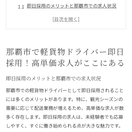
即日採用のメリットと那覇市での求人状況
高単価求人の特徴と軽貨物ドライバーの収
入
軽貨物ドライバーとしての必要なスキルと
資格
那覇市で軽貨物ドライバー即日
那覇市での軽貨物ドライバーの働き方と生
採用！高単価求人がここにある
活
採用プロセスと那覇市の求人情報の探し方
即日採用のメリットと那覇市での求人状況
即日採用を成功させるためのポイント
那覇市での軽貨物ドライバーとして即日採用されること
沖縄観光シーズン到来！軽貨物ドライバーで高
には多くのメリットがあります。特に、観光シーズンの
収入を狙おう
需要に応じて配送業務が増えるため、高単価な求人が数
観光シーズンがもたらす軽貨物需要の増加
多く存在します。即日採用の求人は、未経験者でも応募
配送ルートの選び方で高収入を実現する方
しやすく、すぐに働き始められる点が大きな魅力です。
法