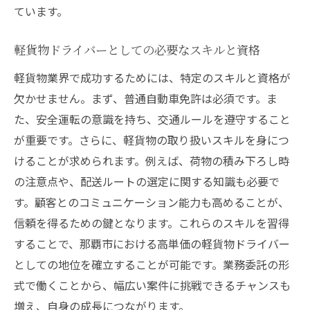
高単価な業務委託の魅力とは？那覇市で軽貨物
ています。
ドライバーを目指す
軽貨物ドライバーとしての必要なスキルと資格
業務委託の仕組みとメリット
高単価を狙える業務委託の実情
軽貨物業界で成功するためには、特定のスキルと資格が
欠かせません。まず、普通自動車免許は必須です。ま
那覇市での業務委託の選択肢
た、安全運転の意識を持ち、交通ルールを遵守すること
軽貨物業務委託がもたらすライフスタイル
が重要です。さらに、軽貨物の取り扱いスキルを身につ
の変化
けることが求められます。例えば、荷物の積み下ろし時
業務委託で成功するためのコツ
の注意点や、配送ルートの選定に関する知識も必要で
那覇市の委託先選びで注意すべきポイント
す。顧客とのコミュニケーション能力も高めることが、
軽貨物ドライバーとしての柔軟な働き方と那覇
信頼を得るための鍵となります。これらのスキルを習得
市の求人情報
することで、那覇市における高単価の軽貨物ドライバー
自由な働き方を実現する柔軟性の秘訣
としての地位を確立することが可能です。業務委託の形
那覇市での求人情報の探し方と選び方
式で働くことから、幅広い案件に挑戦できるチャンスも
増え、自身の成長につながります。
柔軟な働き方がもたらすメリットとデメリ