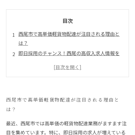
目次
西尾市で高単価軽貨物配達が注目される理由と
は？
即日採用のチャンス！西尾の高収入求人情報を
チェック
グラッツェ運送を通じて見る高単価配達ルート
の魅力
働き方改革！軽貨物配達で得られる柔軟なライ
西尾市で高単価軽貨物配達が注目される理由と
フスタイル
は？
独立を目指すあなたに最適！軽貨物ビジネスモ
デルの実情
最近、西尾市では高単価の軽貨物配達業務がますます注
あなたも挑戦しよう！高単価軽貨物配達の未来
目を集めています。特に、即日採用の求人が増えている