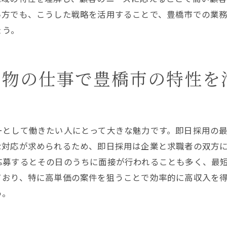
い方でも、こうした戦略を活用することで、豊橋市での業
特性を活かした豊橋市の軽貨物ドライバーの求人情報
ょう。
豊橋市の求人市場動向とその背景
地域特性を反映した求人の特徴
豊橋市での求人数が多い理由
貨物の仕事で豊橋市の特性を
応募前に知っておきたい求人情報
地域に密着した求人探しのコツ
理想の求人を見つけるためのステップ
ーとして働きたい人にとって大きな魅力です。即日採用の
踏み出す勇気を！豊橋市での軽貨物ドライバーとしての新
な対応が求められるため、即日採用は企業と求職者の双方
新たな挑戦を後押しするサポート体制
応募するとその日のうちに面接が行われることも多く、最
初めての一歩を踏み出すための心構え
ており、特に高単価の案件を狙うことで効率的に高収入を
地域の特性を活かした独自の挑戦方法
う。
成功者に学ぶ新たな挑戦へのアプローチ