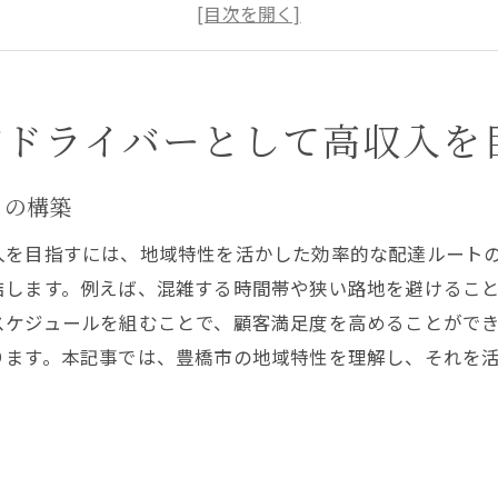
地域の需要に応える多様な配達サービス
経験者が語る軽貨物ドライバーの実情
豊橋市での軽貨物業務の将来性
地元企業との連携で安定した仕事を確保
物ドライバーとして高収入を
採用が可能な軽貨物の仕事で豊橋市の特性を活かす
即日採用のメリットとその流れ
トの構築
豊橋市での軽貨物ドライバーの需要
入を目指すには、地域特性を活かした効率的な配達ルート
地域特性を活かした配達効率の向上
結します。例えば、混雑する時間帯や狭い路地を避けるこ
即日採用でスタートダッシュを切る方法
スケジュールを組むことで、顧客満足度を高めることがで
ります。本記事では、豊橋市の地域特性を理解し、それを
豊橋市の軽貨物市場での競争優位性
地域に根ざした採用サポート体制
験者でも安心！豊橋市での軽貨物ドライバーのサポート体
ト
充実した研修プログラムの紹介