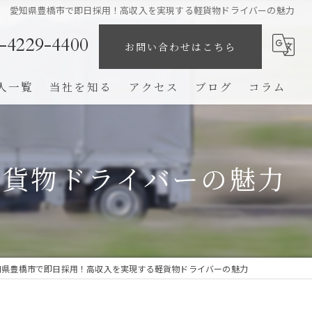
愛知県豊橋市で即日採用！高収入を実現する軽貨物ドライバーの魅力
-4229-4400
お問い合わせはこちら
人一覧
当社を知る
アクセス
ブログ
コラム
業務委託
未経験
軽貨物ドライバーの魅力
ドライバー
高収入
完全歩合制
知県豊橋市で即日採用！高収入を実現する軽貨物ドライバーの魅力