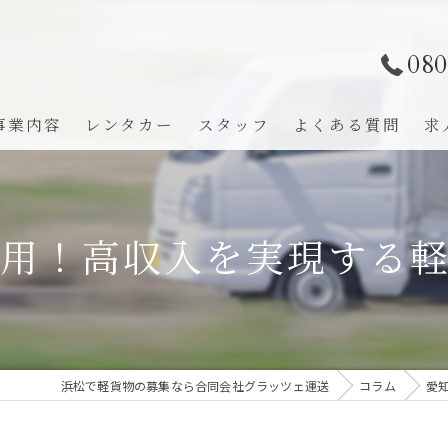
080
事業内容
レンタカー
スタッフ
よくある質問
求
用！高収入を実現する
浜松で軽貨物の募集なら合同会社グラッツェ運送
コラム
愛