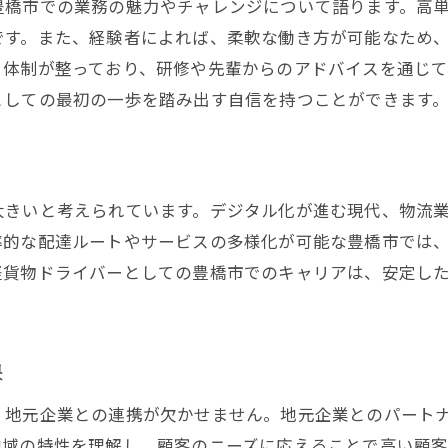
豊橋市での業務の魅力やチャレンジについて語ります。高
仕事とプライベートを両立する方法
です。また、経験者によれば、柔軟な働き方が可能なため
柔軟な働き方が実現する自由な時間
ト体制が整っており、研修や先輩からのアドバイスを通じ
ライフスタイルに合った働き方の提案
としての最初の一歩を踏み出す自信を持つことができます
業務委託のメリットと注意点
働き方改革を実現する軽貨物業務委託
フリーランスドライバーとしての可能性
大きいと考えられています。デジタル化が進む現代、物流
市で軽貨物ドライバーとしてキャリアを築く魅力とは
率的な配達ルートやサービスの多様化が可能な豊橋市では
豊橋市でキャリアアップを目指す方法
軽貨物ドライバーとしての豊橋市でのキャリアは、安定し
軽貨物業界におけるキャリアパスの紹介
地域密着型の仕事で得られる満足感
経験者が語る豊橋市でのキャリア形成
保
成功事例に学ぶキャリア戦略
、地元企業との連携が欠かせません。地元企業とのパート
継続的な成長を支える地域のサポート
地域の特性を理解し、顧客のニーズに応えることで高い顧