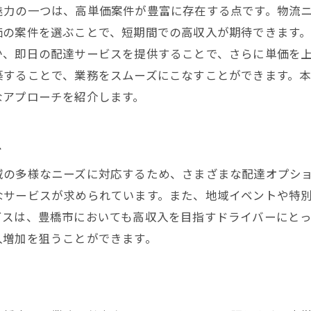
未経験者を支える地域密着型の支援制度
魅力の一つは、高単価案件が豊富に存在する点です。物流
価の案件を選ぶことで、短期間での高収入が期待できます
安心して始められるスタートアップガイド
か、即日の配達サービスを提供することで、さらに単価を
先輩ドライバーが語る成功の秘訣
築することで、業務をスムーズにこなすことができます。
未経験からプロへ！成長を支える環境
なアプローチを紹介します。
豊橋市でのドライバーデビューの心得
価案件で効率よく収入を増やす豊橋市の軽貨物ドライバー
ス
高単価案件の選び方とその魅力
域の多様なニーズに対応するため、さまざまな配達オプシ
豊橋市で高収入を得るための戦略
なサービスが求められています。また、地域イベントや特
効率的な配達スケジュールの作成方法
ビスは、豊橋市においても高収入を目指すドライバーにと
案件選定のポイントと注意点
入増加を狙うことができます。
高単価案件で収入を最大化するコツ
実際の高単価案件事例とその成果
イベートも充実する柔軟な働き方の軽貨物業務委託