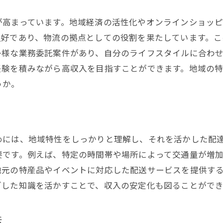
豊橋市での挑戦がもたらす未来
未経験者が新たな挑戦を選ぶ理由
が高まっています。地域経済の活性化やオンラインショッ
良好であり、物流の拠点としての役割を果たしています。こ
多様な業務委託案件があり、自分のライフスタイルに合わ
経験を積みながら高収入を目指すことができます。地域の
うか。
めには、地域特性をしっかりと理解し、それを活かした配
要です。例えば、特定の時間帯や場所によって交通量が増
地元の特産品やイベントに対応した配送サービスを提供す
ざした知識を活かすことで、収入の安定化も図ることができ
法