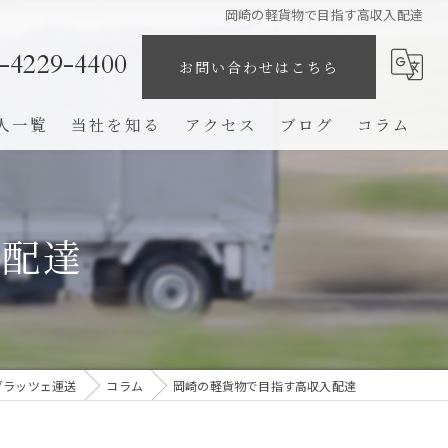
岡崎の軽貨物で目指す高収入配達
-4229-4400
お問い合わせはこちら
人一覧
当社を知る
アクセス
ブログ
コラム
業務委託
未経験
入配達
ドライバー
高収入
完全歩合制
グラッツェ運送
コラム
岡崎の軽貨物で目指す高収入配達