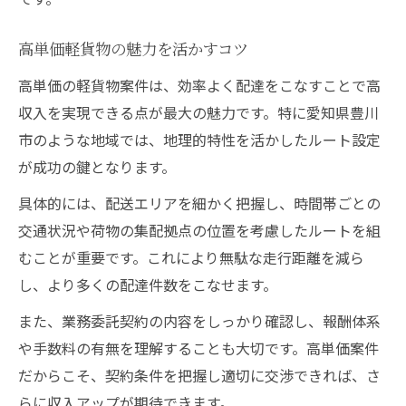
未経験からの軽貨物配達で収入を上げる道
高単価軽貨物の魅力を活かすコツ
未経験者向け軽貨物収入モデルケース
初めてでも安心のサポート体制とは
高単価の軽貨物案件は、効率よく配達をこなすことで高
収入を実現できる点が最大の魅力です。特に愛知県豊川
配達件数を伸ばすための工夫
市のような地域では、地理的特性を活かしたルート設定
高収入を狙うための学び方
が成功の鍵となります。
失敗しない業務委託契約のポイント
具体的には、配送エリアを細かく把握し、時間帯ごとの
高収入ドライバー求人に強い業務委託の魅力
交通状況や荷物の集配拠点の位置を考慮したルートを組
高収入求人と業務委託条件比較表
むことが重要です。これにより無駄な走行距離を減ら
業務委託ならではの自由な働き方
し、より多くの配達件数をこなせます。
ドライバー求人で注目すべきポイント
また、業務委託契約の内容をしっかり確認し、報酬体系
安定収入が目指せる理由を解説
や手数料の有無を理解することも大切です。高単価案件
即日採用が可能な案件の見分け方
だからこそ、契約条件を把握し適切に交渉できれば、さ
らに収入アップが期待できます。