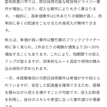
愛知県豊川市では、即日採用可能な軽貨物ドライバー案
豊川市で配達効率を上げる秘訣
件が増加しており、収入も案件により大きく異なりま
業務委託ドライバーとして稼ぐ秘訣を解説
す。一般的に、高単価案件は1件あたりの報酬が高く、効
率的に多くの配達をこなせるため高収入が期待できま
業務委託軽貨物ドライバー報酬体系早見表
す。
委託契約で収入を最大化する戦略
配達件数アップのための工夫
例えば、単価が高い案件は繁忙期のブラックフライデー
時に多く見られ、1件あたりの報酬が通常より20～30％
高収入維持のための経費管理術
増加することもあります。これにより、短期間での収入
軽貨物業務委託のメリットと注意点
アップが狙えますが、効率的なルート設定や荷物の積み
繁忙期のブラックフライデーで最大利益を実現
込み技術が求められます。
ブラックフライデー時期の軽貨物需要推移
一方、未経験者向けの即日採用案件は単価がやや抑えら
繁忙期に稼ぐための配達ルート戦略
れていますが、安定した配達量を確保できるため、経験
高単価案件が増えるタイミングを見極める
を積みながら収入を増やすことが可能です。収入比較表
即日採用で繁忙期に備える方法
を利用し、自分のスキルや希望に合った案件選びが重要
効率的な働き方で体力負担を軽減
です。