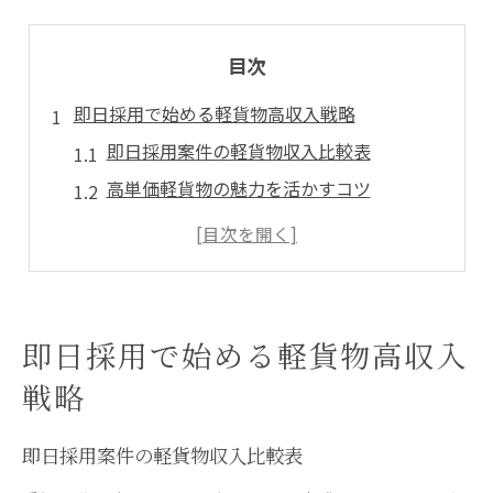
目次
即日採用で始める軽貨物高収入戦略
即日採用案件の軽貨物収入比較表
高単価軽貨物の魅力を活かすコツ
未経験から高収入を目指す方法
軽貨物で安定収入を得るポイント
ブラックフライデー前に準備すべきこと
高単価案件を軽貨物で狙う豊川市の方法
即日採用で始める軽貨物高収入
豊川市で高単価軽貨物案件の傾向一覧
戦略
案件選びで収入が変わる理由とは
軽貨物ドライバーに求められるスキル
即日採用案件の軽貨物収入比較表
高収入につながる案件の探し方