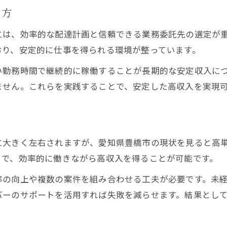
研修やサポート体制の最新事情
き方
未経験歓迎の軽貨物案件を選ぶコツ
には、効率的な配達計画と信頼できる業務委託先の選定が
効率重視で収入アップ配達ルート最適化法
おり、安定的に仕事を得られる環境が整っています。
軽貨物配達ルート最適化テクニック表
い勤務時間で継続的に稼働することが長期的な安定収入に
効率化で収入を伸ばす軽貨物の秘訣
ません。これらを実践することで、安定した高収入を実現
収入アップにつながるルート選びのコツ
軽貨物配達で意識したい時短術
？
配達効率を上げる新しい工夫とは
に大きく左右されますが、愛知県豊橋市の現状を見ると高
とで、効率的に働きながら高収入を得ることが可能です。
率の向上や複数の案件を組み合わせる工夫が必要です。未
バーのサポートを活用すれば失敗を減らせます。結果とし
。