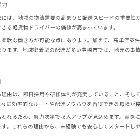
応募から業務開始までの流れを解説
魅力
即日採用で得られる軽貨物のメリット
景には、地域の物流需要の高まりと配送スピードの重要性が
配達ドライバー未経験者の採用事情
できる軽貨物ドライバーの価値が高まっています。
豊橋市で軽貨物ドライバーが増加中の理由
、柔軟な働き方が可能な点にあります。加えて、高単価案
豊橋市軽貨物ドライバー増加要因まとめ表
まります。地域密着型の配達が多い豊橋市では、地元の事
地域特性を活かした軽貨物需要の高まり
高収入案件が豊橋市で増える背景とは
働きやすさが支持される豊橋市の現場
由
豊橋市で選ばれる軽貨物の理由に迫る
る理由は、即日採用や研修体制が充実していること、そし
未経験から稼ぐ軽貨物業界のトレンド
徐々に効率的なルートや配達ノウハウを習得できる環境が整
未経験者向け軽貨物スタートガイド表
払われるため、努力次第で収入アップが見込めます。実際
未経験から高収入へ導く軽貨物の強み
ます。これらの理由から、未経験でも安心してスタートし
軽貨物業界で未経験が稼げる理由