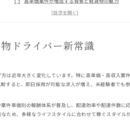
高単価案件が増加する背景と軽貨物の魅力
未経験から高収入を狙える軽貨物の理由
安定収入を得る軽貨物ドライバーの働き方
軽貨物ドライバーは本当に儲かるのか？
業務委託で叶える柔軟ワークと高単価報酬
貨物ドライバー新常識
業務委託軽貨物の契約形態と特徴一覧
自由な働き方を実現するポイント
高単価報酬を得るための業務委託選び
ぎ方は近年大きく変化しています。特に高単価・高収入案
副業にも最適な軽貨物業務委託の魅力
比較すると、即日採用が可能な求人が増え、未経験者でも
業務委託軽貨物の収入アップの秘訣
即日採用が注目される軽貨物配達の現場
や案件単価別の報酬体系が普及し、配達効率や配達件数に
即日採用軽貨物案件の特徴と比較表
能なため、多様なライフスタイルに合わせて稼ぐスタイル
採用スピードが早い理由と現場の実情