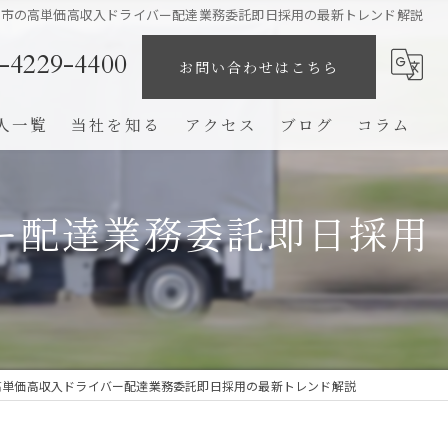
橋市の高単価高収入ドライバー配達業務委託即日採用の最新トレンド解説
-4229-4400
お問い合わせはこちら
人一覧
当社を知る
アクセス
ブログ
コラム
業務委託
ー配達業務委託即日採用
未経験
ドライバー
高収入
完全歩合制
高単価高収入ドライバー配達業務委託即日採用の最新トレンド解説