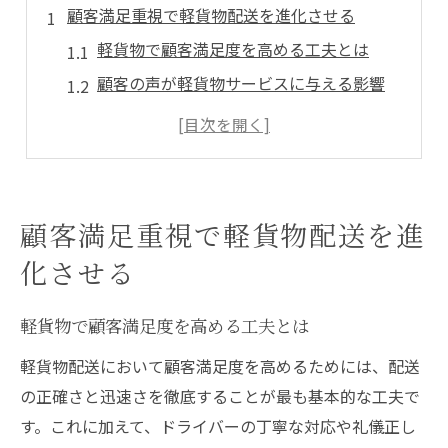
顧客満足重視で軽貨物配送を進化させる
軽貨物で顧客満足度を高める工夫とは
顧客の声が軽貨物サービスに与える影響
軽貨物業界で信頼を築く対応ポイント
軽貨物配送に必要な顧客満足向上策
丁寧な軽貨物対応がリピートを生む理由
サービス強化が導く軽貨物の信頼構築術
顧客満足重視で軽貨物配送を進
軽貨物サービス強化で信頼関係を築く方法
化させる
顧客満足に直結する軽貨物の対応力向上
軽貨物サービス改善が選ばれる理由とは
軽貨物で顧客満足度を高める工夫とは
迅速な軽貨物対応が信頼力を高める秘訣
軽貨物配送において顧客満足度を高めるためには、配送
軽貨物の柔軟なサービスで顧客満足実現
の正確さと迅速さを徹底することが最も基本的な工夫で
効率を求めるなら軽貨物の顧客対応が要
す。これに加えて、ドライバーの丁寧な対応や礼儀正し