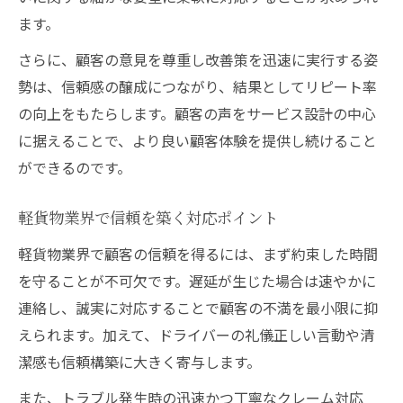
顧客満足度向上へ軽貨物現場の取り組み
ます。
フィードバック活用で軽貨物サービス改善
さらに、顧客の意見を尊重し改善策を迅速に実行する姿
軽貨物業界の満足度向上に役立つ工夫点
勢は、信頼感の醸成につながり、結果としてリピート率
リピーター獲得につながる軽貨物の工夫
の向上をもたらします。顧客の声をサービス設計の中心
行動で伝える軽貨物ドライバーの真心
に据えることで、より良い顧客体験を提供し続けること
軽貨物ドライバーが実践する真心対応術
ができるのです。
顧客満足を支える軽貨物の心ある行動
軽貨物ドライバーとして信頼を得る工夫
軽貨物業界で信頼を築く対応ポイント
挨拶や礼儀が軽貨物満足度を左右する要素
軽貨物業界で顧客の信頼を得るには、まず約束した時間
軽貨物現場でできる真心サービスの大切さ
を守ることが不可欠です。遅延が生じた場合は速やかに
連絡し、誠実に対応することで顧客の不満を最小限に抑
えられます。加えて、ドライバーの礼儀正しい言動や清
潔感も信頼構築に大きく寄与します。
また、トラブル発生時の迅速かつ丁寧なクレーム対応