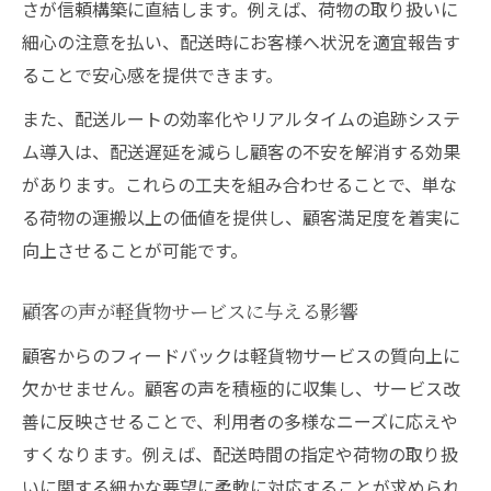
さが信頼構築に直結します。例えば、荷物の取り扱いに
軽貨物の効率化と顧客満足実現のコツ
細心の注意を払い、配送時にお客様へ状況を適宜報告す
顧客対応力が軽貨物効率を左右する理由
ることで安心感を提供できます。
軽貨物で効率と顧客満足を両立させる方法
また、配送ルートの効率化やリアルタイムの追跡システ
再配達削減と軽貨物サービスの工夫点
ム導入は、配送遅延を減らし顧客の不安を解消する効果
軽貨物の最適ルートが満足度に直結する
があります。これらの工夫を組み合わせることで、単な
細やかな工夫で差がつく軽貨物の満足度
る荷物の運搬以上の価値を提供し、顧客満足度を着実に
軽貨物で顧客満足を高める細やかな配慮
向上させることが可能です。
小さな工夫が軽貨物リピート受注を生む
軽貨物ドライバーの心配りが満足度向上策
顧客の声が軽貨物サービスに与える影響
顧客満足優先の軽貨物対応ポイント紹介
顧客からのフィードバックは軽貨物サービスの質向上に
荷物の扱いが軽貨物満足度に及ぼす影響
欠かせません。顧客の声を積極的に収集し、サービス改
軽貨物業界で顧客満足度を高める方法
善に反映させることで、利用者の多様なニーズに応えや
すくなります。例えば、配送時間の指定や荷物の取り扱
軽貨物業界で顧客満足度を高める実践術
いに関する細かな要望に柔軟に対応することが求められ