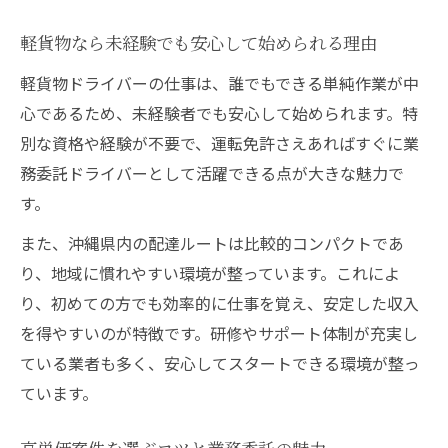
自由な時間で稼ぐ軽貨物配達の魅力を徹底解説
軽貨物配達で叶う自由な働き方の実例集
軽貨物なら未経験でも安心して始められる理由
シフト自由で副業にも最適な軽貨物の魅力
軽貨物ドライバーの仕事は、誰でもできる単純作業が中
稼働時間を調整しやすい軽貨物業務委託の
心であるため、未経験者でも安心して始められます。特
特徴
別な資格や経験が不要で、運転免許さえあればすぐに業
配達件数と収入のバランスを取るコツ
務委託ドライバーとして活躍できる点が大きな魅力で
軽貨物ならダブルワークも可能な理由
す。
宅配委託で高収入を得るためのコツと実践例
また、沖縄県内の配達ルートは比較的コンパクトであ
高収入軽貨物委託案件の選び方早見表
り、地域に慣れやすい環境が整っています。これによ
り、初めての方でも効率的に仕事を覚え、安定した収入
効率的なルート選択で収入を最大化する方
を得やすいのが特徴です。研修やサポート体制が充実し
法
ている業者も多く、安心してスタートできる環境が整っ
繁忙期を狙った特需案件の活用術
ています。
歩合制で稼ぐためのポイント解説
宅配委託で安定収入を得るための実践例