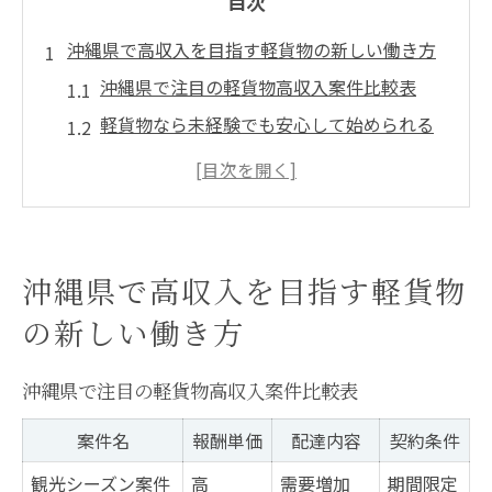
目次
沖縄県で高収入を目指す軽貨物の新しい働き方
沖縄県で注目の軽貨物高収入案件比較表
軽貨物なら未経験でも安心して始められる
理由
高単価案件を選ぶコツと業務委託の魅力
自由な働き方を叶える軽貨物ドライバーの
実態
沖縄県で高収入を目指す軽貨物
誰でもできる軽貨物配達のシンプルな作業
の新しい働き方
内容
高単価案件を探すなら軽貨物業務委託が有利な
沖縄県で注目の軽貨物高収入案件比較表
理由
案件名
報酬単価
配達内容
契約条件
高単価軽貨物案件の特徴と選び方一覧
業務委託ドライバーが安定収入を得やすい
観光シーズン案件
高
需要増加
期間限定