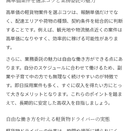
高単価案件を選ぶコツと業務委託の魅力
軽貨物ドライバーの収入アップに役立つポイン
高単価の軽貨物案件を選ぶコツは、報酬単価だけでな
ト集
く、配達エリアや荷物の種類、契約条件を総合的に判断
軽貨物ドライバー収入アップの具体策一覧
することです。例えば、観光地や物流拠点近くの案件は
高単価案件を見抜くためのチェックポイン
高単価になりやすく、効率的に稼げる可能性がありま
ト
す。
業務委託で稼ぐなら知っておきたい秘訣
さらに、業務委託の魅力は自由な働き方ができる点にあ
副業ドライバーにおすすめの働き方
ります。自分のスケジュールに合わせて働けるため、副
収入を安定させるための時間管理術
業や子育て中の方でも無理なく続けやすいのが特徴で
す。即日採用案件も多く、すぐに収入を得たい方にとっ
て大きなメリットとなります。これらのポイントを踏ま
えて、長期的に安定した高収入を目指しましょう。
自由な働き方を叶える軽貨物ドライバーの実態
軽貨物ドライバーの仕事は、時間や場所に縛られにく