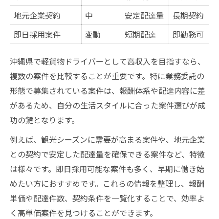
理由
地元企業契約
中
安定配達量
長期契約
沖縄で軽貨物業務委託が人気を集める背景
即日採用案件
変動
短期配達
即勤務可
歩合制で効率的に稼ぐための方法
高収入を狙うなら軽貨物委託が最適なワケ
沖縄県で軽貨物ドライバーとして高収入を目指すなら、
複数の案件を比較することが重要です。特に業務委託の
未経験者でも即日採用が狙える宅配ドライバー
形態で募集されている案件は、報酬体系や配達内容に差
の現実
があるため、自分の生活スタイルに合った案件選びが成
未経験から即日採用される軽貨物求人の傾
功の鍵となります。
向
宅配ドライバーで求められるスキルとポイ
例えば、観光シーズンに需要が高まる案件や、地元企業
ント
との契約で安定した配達量を確保できる案件など、特徴
は様々です。即日採用可能な案件も多く、早期に働き始
軽貨物ドライバーに向いている人の特徴
めたい方におすすめです。これらの情報を整理し、報酬
即日勤務が可能な案件の探し方
単価や配達件数、契約条件を一覧化することで、効率よ
未経験でも始めやすいサポート体制とは
く高単価案件を見つけることができます。