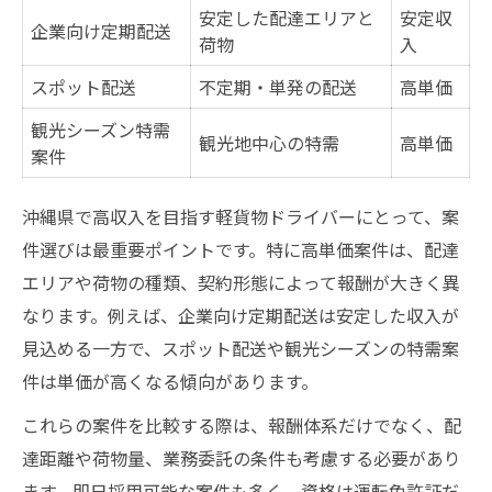
未経験から高収入へ 軽貨物配達の実践法
安定した配達エリアと
安定収
企業向け定期配送
未経験者向け軽貨物配達のステップ一覧
荷物
入
高収入を目指すための最初の一歩
スポット配送
不定期・単発の配送
高単価
配達件数アップのコツと工夫
観光シーズン特需
観光地中心の特需
高単価
免許証だけで始める安心ポイント
案件
沖縄県の軽貨物で失敗しない方法
沖縄県で高収入を目指す軽貨物ドライバーにとって、案
軽貨物で叶える沖縄県の安定収入生活
件選びは最重要ポイントです。特に高単価案件は、配達
安定収入を支える軽貨物案件タイプ比較
エリアや荷物の種類、契約形態によって報酬が大きく異
沖縄県で選ばれる働き方の特徴
なります。例えば、企業向け定期配送は安定した収入が
軽貨物ドライバーで生活が変わる理由
見込める一方で、スポット配送や観光シーズンの特需案
業務委託ならではの自由な収入設計
件は単価が高くなる傾向があります。
免許証だけで実現する安定収入
これらの案件を比較する際は、報酬体系だけでなく、配
業務委託ドライバーという新しい働き方
達距離や荷物量、業務委託の条件も考慮する必要があり
ます。即日採用可能な案件も多く、資格は運転免許証だ
業務委託と正社員の違い早見表