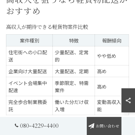
高収入を狙うなら軽貨物配送が
おすすめ
高収入が期待できる軽貨物案件比較
案件種別
特徴
報酬傾向
住宅街への小口配
少量配送、定常
やや低め
送
的
企業向け大量配送
大量配送、定期
高め
イベント会場集中
季節限定、特需
高め
配達
案件
完全歩合制業務委
働いた分だけ収
変動高収入可
託
入増
能
080-4229-4400
沖縄県で高収入を狙うには、軽貨物の案件選びが非常に
お問い合わせ
重要です。高単価案件は主に企業向けの定期配送や観光