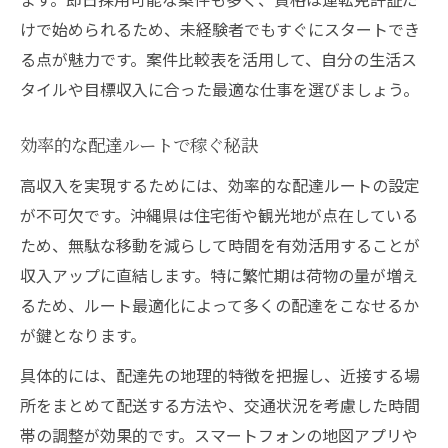
けで始められるため、未経験者でもすぐにスタートでき
軽貨物で広がる働き方の選択肢
る点が魅力です。案件比較表を活用して、自分の生活ス
沖縄県の業務委託軽貨物ドライバー事情
タイルや目標収入に合った最適な仕事を選びましょう。
免許証だけで挑戦できる理由
自由な時間管理が叶う働き方
効率的な配達ルートで稼ぐ秘訣
高収入を狙うなら軽貨物配送がおすすめ
高収入を実現するためには、効率的な配達ルートの設定
高収入が期待できる軽貨物案件比較
が不可欠です。沖縄県は住宅街や観光地が点在している
沖縄県で稼げる配送スタイルとは
ため、無駄な移動を減らして時間を有効活用することが
宅配ドライバーで収入を伸ばすコツ
収入アップに直結します。特に繁忙期は荷物の量が増え
るため、ルート最適化によって多くの配達をこなせるか
免許証だけで高収入を目指す方法
が鍵となります。
業務委託で収入アップを実現する
具体的には、配達先の地理的特徴を把握し、近接する場
所をまとめて配送する方法や、交通状況を考慮した時間
帯の調整が効果的です。スマートフォンの地図アプリや