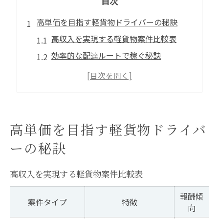
目次
高単価を目指す軽貨物ドライバーの秘訣
高収入を実現する軽貨物案件比較表
効率的な配達ルートで稼ぐ秘訣
免許証だけで始める高単価の理由
軽貨物業務委託で安定収入を目指す方法
沖縄県で注目の軽貨物ドライバー事情
即日採用で始める沖縄宅配業務委託の魅力
高単価を目指す軽貨物ドライバ
即日採用案件の特徴と選び方一覧
ーの秘訣
沖縄の軽貨物業務委託が人気の理由
免許証のみで即働けるチャンスを掴む
高収入を実現する軽貨物案件比較表
宅配業務委託で叶える柔軟な働き方
報酬傾
案件タイプ
特徴
沖縄県の軽貨物求人事情を徹底解説
向