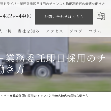
配達ドライバー業務委託即日採用のチャンスと物価高時代の最適な働き方
-4229-4400
お問い合わせはこちら
人一覧
当社を知る
アクセス
ブログ
コラム
業務委託
ー業務委託即日採用のチ
未経験
働き方
ドライバー
高収入
完全歩合制
ライバー業務委託即日採用のチャンスと物価高時代の最適な働き方