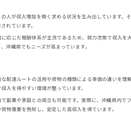
高収入を支える軽貨物配達の仕組みとは
軽貨物配達が選ばれる理由を深掘り
くの人が収入増加を強く求める状況を生み出しています。
生活防衛に役立つ軽貨物の働き方
目されています。
沖縄で高単価配達を叶える軽貨物の強み
離に応じた報酬体系が主流であるため、努力次第で収入を
自由度重視なら軽貨物業務委託が最適な理由
て、沖縄県でもニーズが高まっています。
業務委託軽貨物で実現する自由な働き方
シフト調整がしやすい軽貨物委託一覧
副業にも最適な軽貨物業務委託の魅力
的な配達ルートの活用や荷物の種類による単価の違いを理
自分のペースで稼げる軽貨物委託の特徴
で収入を得やすい環境が整っています。
沖縄で人気の自由な軽貨物業務委託とは
由で副業や家庭との両立も可能です。実際に、沖縄県内で
即日採用も可能な高収入軽貨物ドライバーの現実
や荷物需要を熟知し、安定した高収入を得ています。
即日採用が可能な軽貨物案件まとめ
未経験から始める高収入軽貨物ドライバー
ト