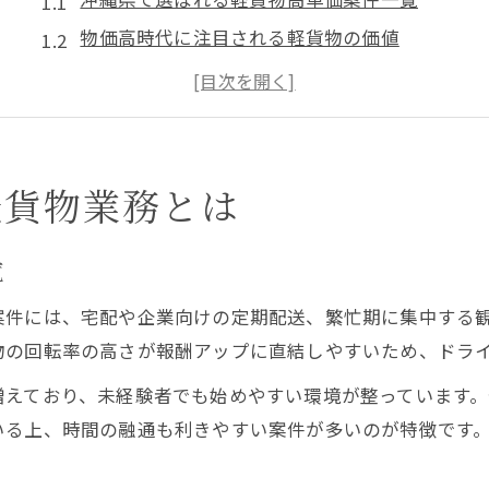
物価高時代に注目される軽貨物の価値
高収入を実現する軽貨物業務の特徴
軽貨物で安定収入を得るためのポイント
高単価案件を見極める軽貨物ドライバーのコツ
沖縄県で注目される軽貨物ドライバーの働き方
軽貨物業務とは
沖縄県内で人気の軽貨物働き方比較表
副業やWワークにも対応する軽貨物の魅力
覧
自分らしい働き方を叶える軽貨物ドライバー
案件には、宅配や企業向けの定期配送、繁忙期に集中する
フリーランス軽貨物の自由度を徹底解説
物の回転率の高さが報酬アップに直結しやすいため、ドラ
ライフスタイル重視なら軽貨物が最適
増えており、未経験者でも始めやすい環境が整っています
物価高時代に強い軽貨物配達の魅力を解説
いる上、時間の融通も利きやすい案件が多いのが特徴です
物価高に負けない軽貨物配達の安定収入例