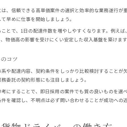
即戦力になれる軽貨物即日採用の流れ
には、信頼できる高単価案件の選択と効率的な業務遂行が
高収入を実現する軽貨物即日採用の秘訣
して早めに仕事を開始しましょう。
沖縄の軽貨物ドライバー即日採用体験談
ることで、1日の配達件数を増やしやすくなります。例えば
宅配配送で高収入を叶える軽貨物のポイント
り、物価高の影響を受けにくい安定した収入基盤を築けます
軽貨物宅配で稼ぐための比較表
高収入を狙うなら軽貨物宅配が有利な理由
ーのコツ
宅配の歩合制で収入アップするコツ
体系や配達内容、契約条件をしっかり比較検討することが
軽貨物宅配で叶う柔軟な働き方
業務委託の契約形態にも注目しましょう。
沖縄で注目の宅配軽貨物案件を探す方法
参考にすることで、即日採用の案件でも質の良いものを選
条件を確認し、不明点は必ず問い合わせることが成功への