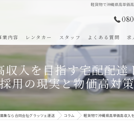
軽貨物で沖縄県高単価
080
事業内容
レンタカー
スタッフ
よくある質問
求
高収入を目指す宅配配達
採用の現実と物価高対
募集なら合同会社グラッツェ運送
コラム
軽貨物で沖縄県高単価高収入