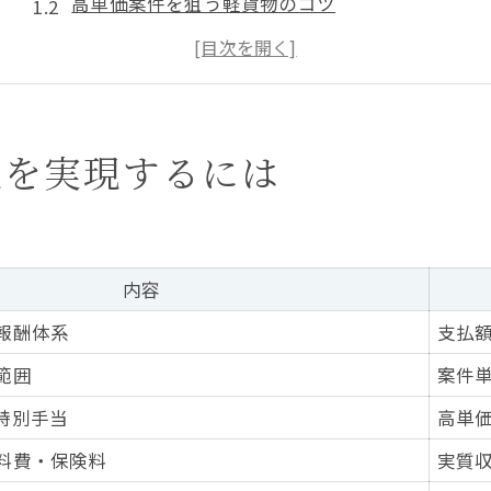
高単価案件を狙う軽貨物のコツ
物価高時代に強い軽貨物配達戦略
軽貨物業務委託で収入を安定させる方法
高収入を目指すなら知っておきたい軽貨物の魅力
高単価を目指す軽貨物ドライバーの現実
入を実現するには
高単価軽貨物案件の働き方比較一覧
軽貨物ドライバーが直面する現場の課題
高収入ドライバーに必要なスキルとは
内容
軽貨物配達で高単価を実現する秘訣
報酬体系
支払
業務委託ならではのメリットとデメリット
範囲
案件
宅配業務委託に挑戦する方へ伝えたい事
特別手当
高単
業務委託軽貨物宅配の仕事内容一覧
料費・保険料
実質
未経験から始める軽貨物のポイント