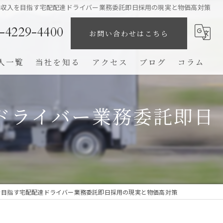
高収入を目指す宅配配達ドライバー業務委託即日採用の現実と物価高対策
-4229-4400
お問い合わせはこちら
人一覧
当社を知る
アクセス
ブログ
コラム
業務委託
ドライバー業務委託即日
未経験
策
ドライバー
高収入
完全歩合制
を目指す宅配配達ドライバー業務委託即日採用の現実と物価高対策