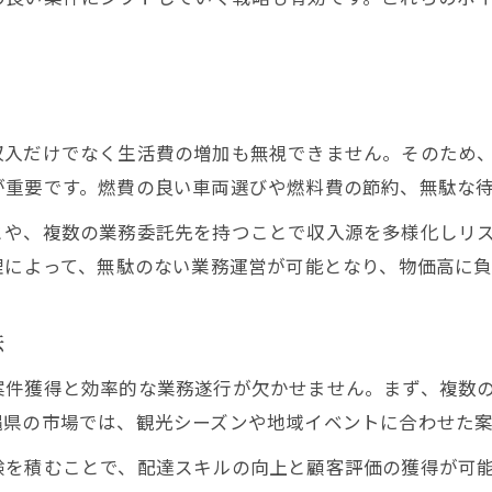
面接で重視される軽貨物ドライバーの資質
即日採用案件で注意すべき点
高収入なら軽貨物フリーランスの可能性
軽貨物フリーランスの働き方比較一覧
収入だけでなく生活費の増加も無視できません。そのため
高収入を叶えるフリーランス戦略
が重要です。燃費の良い車両選びや燃料費の節約、無駄な
業務委託とフリーランスの違いを解説
とや、複数の業務委託先を持つことで収入源を多様化しリ
フリーランス軽貨物のメリットと課題
理によって、無駄のない業務運営が可能となり、物価高に
自由な働き方で収入を最大化する方法
法
案件獲得と効率的な業務遂行が欠かせません。まず、複数
縄県の市場では、観光シーズンや地域イベントに合わせた
験を積むことで、配達スキルの向上と顧客評価の獲得が可