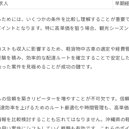
配達量を増やすなら効率化がカギ
求人
早期
業務委託と正社員の働き方の違い
るためには、いくつかの条件を比較し理解することが重要
即日採用案件の特徴と注意点
ポイントとなります。特に高単価を狙う場合、観光シーズ
物価高時代の軽貨物配達で稼ぐコツとは
物価高に勝つ軽貨物収入アップ術
コストも収入に影響するため、軽貨物中古車の選定や経費
沖縄軽貨物配達の節約テクニック一覧
経験を積み、効率的な配達ルートを確立することで安定し
固定費を抑える軽貨物ドライバーの工夫
合った案件を見極めることが成功の鍵です。
高単価案件選びで生活防衛
物価高時代こそ業務委託が有利な理由
業務委託ドライバーの即日採用の裏側
らの信頼を築きリピーターを増やすことが不可欠です。信
即日採用軽貨物案件の流れ比較表
配達効率を上げるためのルート最適化や時間管理も、高単価
即日採用を狙うための応募ポイント
情報を比較検討することも忘れてはなりません。沖縄県の
採用後すぐ働ける軽貨物のメリット
の良い案件にシフトしていく戦略も有効です。これらのポ