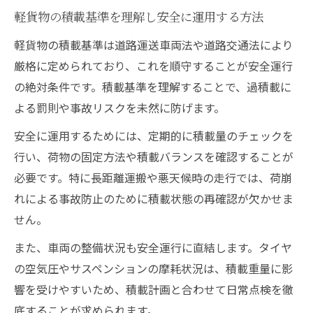
軽貨物で選ぶべき車両の積載力比較ポイン
軽貨物の積載基準を理解し安全に運用する方法
ト
軽貨物の積載基準は道路運送車両法や道路交通法により
軽貨物車種ごとの積載量変化と運用実例
厳格に定められており、これを順守することが安全運行
軽貨物車両重量差によるペイロード影響分
の絶対条件です。積載基準を理解することで、過積載に
析
よる罰則や事故リスクを未然に防げます。
軽貨物ペイロード比較で賢い車両選定を実
安全に運用するためには、定期的に積載量のチェックを
現
行い、荷物の固定方法や積載バランスを確認することが
安全マージン確保で収益化するコツ
必要です。特に長距離運搬や悪天候時の走行では、荷崩
軽貨物運送で安全マージンを確保する方法
れによる事故防止のために積載状態の再確認が欠かせま
軽貨物事業の収益化に直結する安全対策
せん。
軽貨物の積載安全マージン設定の重要性
また、車両の整備状況も安全運行に直結します。タイヤ
軽貨物運送で収益性を高める安全運用術
の空気圧やサスペンションの摩耗状況は、積載重量に影
軽貨物で事故リスクを減らす運用マネジメ
響を受けやすいため、積載計画と合わせて日常点検を徹
ント
底することが求められます。