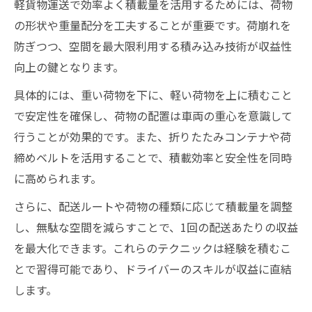
軽貨物運送で効率よく積載量を活用するためには、荷物
秘訣
の形状や重量配分を工夫することが重要です。荷崩れを
軽貨物を活かした荷主との信頼構築の方法
防ぎつつ、空間を最大限利用する積み込み技術が収益性
過積載リスクを避ける積載調整の極意
向上の鍵となります。
軽貨物で過積載を防ぐ積載量管理のポイン
具体的には、重い荷物を下に、軽い荷物を上に積むこと
ト
で安定性を確保し、荷物の配置は車両の重心を意識して
軽貨物車両の安全基準を守る積載調整方法
行うことが効果的です。また、折りたたみコンテナや荷
軽貨物でリスクを回避するための積載目安
締めベルトを活用することで、積載効率と安全性を同時
に高められます。
軽貨物事業者が守るべき積載ルールと実践
例
さらに、配送ルートや荷物の種類に応じて積載量を調整
軽貨物運送で過積載違反を避ける工夫
し、無駄な空間を減らすことで、1回の配送あたりの収益
車両ごとの軽貨物ペイロードを比較検証
を最大化できます。これらのテクニックは経験を積むこ
とで習得可能であり、ドライバーのスキルが収益に直結
軽貨物車両タイプ別ペイロードの違いを解
します。
説