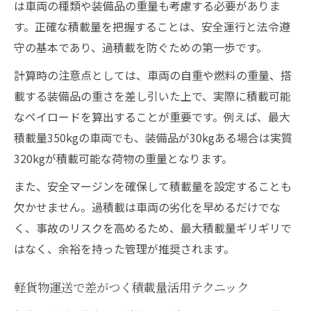
は車両の種類や装備品の重量も考慮する必要がありま
軽貨物成功事例に学ぶペイロード最適化戦
す。正確な積載量を把握することは、安全運行と法令遵
略
守の基本であり、過積載を防ぐための第一歩です。
軽貨物運用で注目の実効ペイロード向上方
計算時の注意点としては、車両の自重や燃料の重量、搭
法
載する装備品の重さを差し引いた上で、実際に積載可能
軽貨物で安全性と効率性を両立する工夫
なペイロードを算出することが重要です。例えば、最大
軽貨物ペイロード最適化の現場ノウハウ共
積載量350kgの車両でも、装備品が30kgある場合は実質
有
320kgが積載可能な荷物の重量となります。
荷物量アップを目指す軽貨物運用術
また、安全マージンを確保して積載量を設定することも
軽貨物で荷物量を増やすための運用改善ポ
欠かせません。過積載は車両の劣化を早めるだけでな
イント
く、事故のリスクを高めるため、最大積載量ギリギリで
軽貨物運送の荷物効率を高める積み方の工
はなく、余裕を持った管理が推奨されます。
夫
軽貨物事業における荷物量アップの実践法
軽貨物運送で差がつく積載量活用テクニック
軽貨物の運用改善で収益と荷物量を上げる