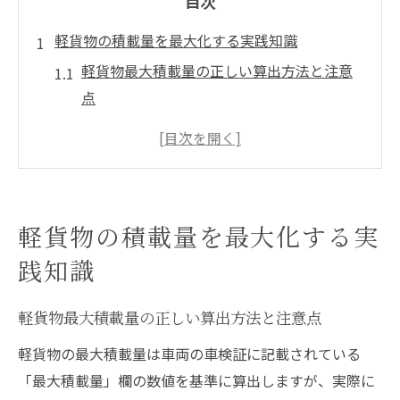
目次
軽貨物の積載量を最大化する実践知識
軽貨物最大積載量の正しい算出方法と注意
点
軽貨物運送で差がつく積載量活用テクニッ
ク
軽貨物の積載基準を理解し安全に運用する
方法
軽貨物の積載量を最大化する実
軽貨物活用で収益性を伸ばす積載計画のコ
践知識
ツ
軽貨物車両選びが積載量に与える影響とは
軽貨物最大積載量の正しい算出方法と注意点
実効ペイロード最適化の新発想
軽貨物の最大積載量は車両の車検証に記載されている
軽貨物の実効ペイロードを高める最新アプ
「最大積載量」欄の数値を基準に算出しますが、実際に
ローチ