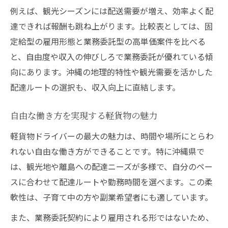
効率良く稼ぐための軽貨物スケジュール管
例えば、観光シーズンには配送需要が増え、効率よく配
理術
達できれば報酬も跳ね上がります。比較表としては、固
即戦力になるための軽貨物配達テクニック
定給型の雇用形態と業務委託型の高単価案件を比べる
採用スピードを活かした高収入の秘訣
と、自由度や収入の伸びしろで業務委託が優れている傾
向にあります。沖縄の地理的特性や観光需要を活かした
即日勤務OK案件のメリットと注意点
配達ルートの選択も、収入向上に直結します。
副業やWワークにも適した軽貨物配送
副業・Wワーク向け軽貨物案件比較表
自由な働き方を実現する軽貨物の魅力
軽貨物配送が副業に選ばれる理由
軽貨物ドライバーの最大の魅力は、時間や場所にとらわ
Wワークで稼ぎやすい軽貨物の働き方
れない自由な働き方ができることです。特に沖縄県で
柔軟なシフトで実現する副業軽貨物ライフ
は、観光地や離島への配達ニーズが多様で、自分のペー
副業初心者が知っておきたい軽貨物ポイン
スに合わせて配達ルートや勤務時間を選べます。この柔
ト
軟性は、子育て中の方や副業希望者にも適しています。
高単価案件の見極め方と成功の秘訣
また、業務委託契約により雇用される形ではないため、
高単価軽貨物案件の選び方比較表