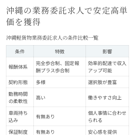
沖縄の業務委託求人で安定高単
価を獲得
沖縄軽貨物業務委託求人の条件比較一覧
条件
特徴
影響
完全歩合制、固定報
効率的配達で収入
報酬体系
酬プラス歩合制
アップ可能
契約形態
多様
選択肢が豊富
勤務時間
高い
働きやすさ向上
の柔軟性
車両持ち
個人事情に合わせ
有無あり
込み
られる
保証制度
有無あり
安心感を提供