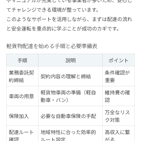
てチャレンジできる環境が整っています。
このようなサポートを活用しながら、まずは配達の流れ
と安全運転を重点的に学ぶことが成功のカギです。
軽貨物配達を始める手順と必要準備表
手順
説明
ポイント
業務委託契
条件確認が
契約内容の理解と締結
約締結
重要
軽貨物車両の準備（軽自
維持費の確
車両の用意
動車・バン）
認
万全なリス
保険加入
必要な自動車保険の手配
ク対策
配達ルート
地域特性に合った効率的
高収入に繋
確認
ルート設定
がる