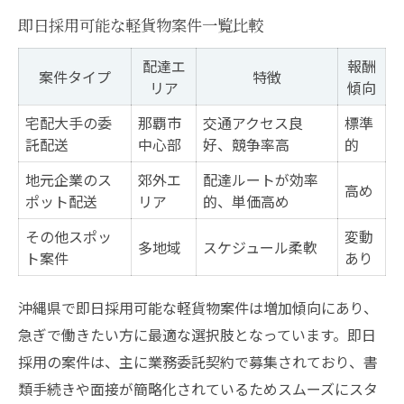
即日採用可能な軽貨物案件一覧比較
配達エ
報酬
案件タイプ
特徴
リア
傾向
宅配大手の委
那覇市
交通アクセス良
標準
託配送
中心部
好、競争率高
的
地元企業のス
郊外エ
配達ルートが効率
高め
ポット配送
リア
的、単価高め
その他スポッ
変動
多地域
スケジュール柔軟
ト案件
あり
沖縄県で即日採用可能な軽貨物案件は増加傾向にあり、
急ぎで働きたい方に最適な選択肢となっています。即日
採用の案件は、主に業務委託契約で募集されており、書
類手続きや面接が簡略化されているためスムーズにスタ