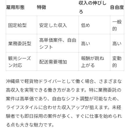
収入の伸びし
特徴
雇用形態
特徴
自由度
ろ
業務委託で安定収入を得るポイント
一般
固定給型
安定した収入
低め
沖縄軽貨物求人の選び方と注意点
的
安定した高収入を目指すための求人探し術
高単価案件、自由
業務委託型
高い
高い
未経験から始める軽貨物配達のコツ
シフト
未経験者向け軽貨物配達スタートガイド
観光シーズ
報酬が跳ね
変動
配送需要増加
軽貨物配達を始める手順と必要準備表
ン対応
上がる
的
初心者が安心して働ける軽貨物サポート体
沖縄県で軽貨物ドライバーとして働く場合、さまざまな
制
高収入を実現できる働き方があります。特に業務委託の
未経験ならではの軽貨物配達の強み
案件は高単価であり、自由なシフト調整が可能なため、
軽貨物配達で失敗しないためのポイント
ライフスタイルに合わせた収入アップが狙えます。未経
即日採用を活かした効率的な稼ぎ方
験者でも即日採用の案件が多く、すぐに仕事を始められ
即日採用可能な軽貨物案件一覧比較
る点も大きな魅力です。