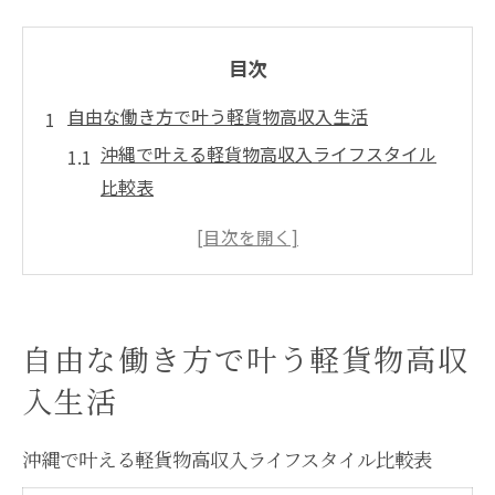
目次
自由な働き方で叶う軽貨物高収入生活
沖縄で叶える軽貨物高収入ライフスタイル
比較表
自由な働き方を実現する軽貨物の魅力
軽貨物で収入アップを目指す働き方の選択
肢
高単価案件が多い軽貨物業務委託の特徴
自由な働き方で叶う軽貨物高収
軽貨物ドライバーが自由を手に入れるコツ
入生活
沖縄の業務委託求人で安定高単価を獲得
沖縄軽貨物業務委託求人の条件比較一覧
沖縄で叶える軽貨物高収入ライフスタイル比較表
高単価を狙うなら注目したい軽貨物案件の