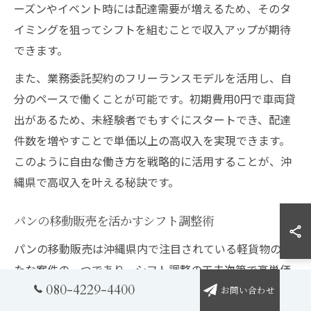
ーズンやイベント時には配達需要が増えるため、そのタ
イミングを狙ってシフトを組むことで収入アップが期待
できます。
また、業務委託契約のフリーランスモデルを活用し、自
分のペースで働くことが可能です。初期費用0円で車両貸
出があるため、未経験者でもすぐにスタートでき、配達
件数を増やすことで単価以上の高収入を実現できます。
このように自由な働き方を戦略的に活用することが、沖
縄県で高収入を叶える秘訣です。
パンの移動販売を活かすシフト調整術
パンの移動販売は沖縄県内で注目されている軽貨物の新
たな案件の一つであり、シフト調整の工夫次第で高単価
080-4229-4400
収入を狙えます。理由は、パンの移動販売は固定のルー
お問い合わせ
トや時間帯があるため、その時間に合わせて配達スケジ