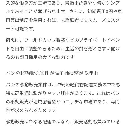
ス的な働き方が主流であり、書類手続きや研修がシンプ
未経験でも安心して目指せる高収入の秘密
ルであることが挙げられます。さらに、初期費用0円や車
未経験者向けサポート内容比較一覧
両貸出制度を活用すれば、未経験者でもスムーズにスタ
沖縄で未経験から高収入を得るポイント
ート可能です。
パンの移動販売で成功した未経験者の体験
例えば、ワールドカップ観戦などのプライベートイベン
談
トも自由に調整できるため、生活の質を落とさずに働け
高収入を目指せる研修・フォロー体制とは
るのも即日採用の大きな魅力です。
未経験でも即日採用に強い案件の選び方
パンの移動販売案件が高単価に繋がる理由
パンの移動販売案件は、沖縄の軽貨物配達業務の中でも
特に高単価に繋がりやすい理由があります。これはパン
の移動販売が地域密着型かつニッチな市場であり、専門
性が求められるためです。
移動販売は単なる配達ではなく、販売活動も兼ねている