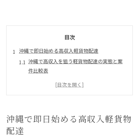
目次
沖縄で即日始める高収入軽貨物配達
沖縄で高収入を狙う軽貨物配達の実態と案
件比較表
即日採用で始める軽貨物ドライバー生活の
魅力
パンの移動販売案件が高単価に繋がる理由
高収入を得るための配達業務委託選びのコ
沖縄で即日始める高収入軽貨物
ツ
配達
未経験者が沖縄で高収入を実現する秘訣