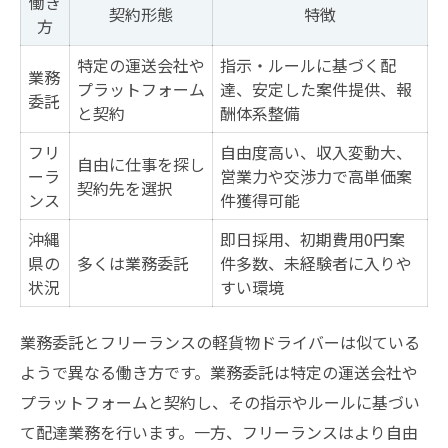
働き
契約形態
特徴
方
特定の運送会社や
指示・ルールに基づく配
業務
プラットフォーム
達、安定した案件提供、報
委託
と契約
酬体系整備
フリ
自由度高い、収入変動大、
自由に仕事を探し
ーラ
営業力や交渉力で高単価案
契約先を選択
ンス
件獲得可能
沖縄
即日採用、初期費用0円案
県の
多くは業務委託
件多数、未経験者に入りや
状況
すい環境
業務委託とフリーランスの軽貨物ドライバーは似ている
ようで異なる働き方です。業務委託は特定の運送会社や
プラットフォームと契約し、その指示やルールに基づい
て配達業務を行います。一方、フリーランスはより自由