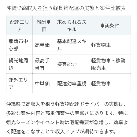
フリーランスが選ぶ業務委託の魅力
沖縄で高収入を狙う軽貨物配達の実態と案件比較表
業務委託とフリーランス軽貨物ドライバー
配達エリ
報酬単
求められるス
の違い一覧
車両条件
ア
価
キル
柔軟な働き方で叶える高単価案件の探し方
那覇市中
基本配達スキ
パンの移動販売を活かした収入アップ術
高単価
軽貨物車
心部
ル
業務委託ドライバーとして成功する条件
観光地周
最高手
軽貨物車・移動
沖縄で人気の業務委託案件の特徴とは
接客能力
辺
当有
販売車
パンの移動販売で広がるドライバーの道
郊外エリ
中単価
配達効率重視
軽貨物車
パンの移動販売案件と他案件の比較ポイン
ア
ト表
沖縄県で高収入を狙う軽貨物配達ドライバーの実態は、
移動販売ならではの高収入メリットに注目
多彩な案件内容と高単価案件の豊富さにあります。特に
沖縄で人気のパン移動販売ドライバー生活
観光シーズンやイベント時は宅配需要が急増し、効率よ
軽貨物×パン販売で収入を伸ばす方法
く配達をこなすことで収入アップが期待できます。
未経験からパンの移動販売を始める流れ