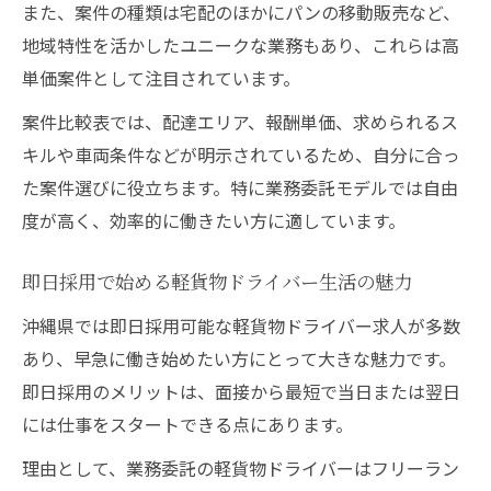
また、案件の種類は宅配のほかにパンの移動販売など、
高単価案件を狙う働き方のコツを解説
地域特性を活かしたユニークな業務もあり、これらは高
高単価案件の条件と報酬例早見表
単価案件として注目されています。
沖縄で高収入を得るための案件選びのコツ
案件比較表では、配達エリア、報酬単価、求められるス
パンの移動販売で安定収入を目指すテクニ
キルや車両条件などが明示されているため、自分に合っ
ック
た案件選びに役立ちます。特に業務委託モデルでは自由
高単価案件を逃さない業務委託活用術
度が高く、効率的に働きたい方に適しています。
即日採用を活かした収入アップ戦略
即日採用で始める軽貨物ドライバー生活の魅力
自由なシフトで叶える新しい収入生活
沖縄県では即日採用可能な軽貨物ドライバー求人が多数
シフト自由度と収入モデルの比較表
あり、早急に働き始めたい方にとって大きな魅力です。
自由な働き方で高収入を実現する方法
即日採用のメリットは、面接から最短で当日または翌日
パンの移動販売を活かすシフト調整術
には仕事をスタートできる点にあります。
沖縄で選ばれる柔軟シフト案件の特徴
理由として、業務委託の軽貨物ドライバーはフリーラン
家庭や趣味と両立できる働き方の魅力