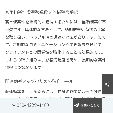
高単価案件を継続獲得する信頼構築法
高単価案件を継続的に獲得するためには、信頼構築が不
可欠です。具体的な方法として、納期厳守や荷物の丁寧
な取り扱い、トラブル時の迅速な対応があります。加え
て、定期的なコミュニケーションや業務報告を通じて、
クライアントとの関係性を強化することも効果的です。
これらの取り組みは、顧客満足度を高め、長期的な案件
獲得につながります。
配達効率アップのための独自ルール
配達効率を上げるためには、自身の作業に合った独自ル
ールの策定が重要です。例えば、配達前に必ず荷物の優
080-4229-4400
先順位を確認し、重量や配送先の距離に応じて積み込み
お問い合わせ