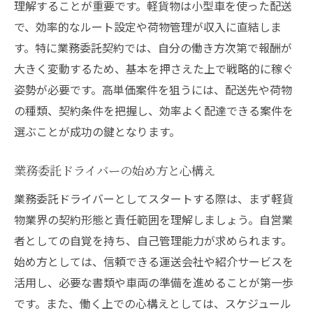
西尾市の軽貨物求人で重視されるポイント
理解することが重要です。軽貨物は小型車を使った配送
即日採用の流れと必要書類の確認事項
で、効率的なルート設定や荷物管理が収入に直結しま
す。特に業務委託契約では、自分の働き方次第で報酬が
未経験者が即日採用される理由と強み
大きく変動するため、基本を押さえた上で戦略的に稼ぐ
高単価案件を選ぶ軽貨物業務委託のコツ
姿勢が必要です。高単価案件を狙うには、配送先や荷物
高単価案件を見極める軽貨物の選び方
の種類、契約条件を把握し、効率よく配達できる案件を
収入を最大化する案件の特徴と選択基準
選ぶことが成功の鍵となります。
愛知県西尾市で人気の業務委託案件傾向
ドライバーが重視すべき報酬体系の比較
業務委託ドライバーの始め方と心構え
高収入を目指す配達ルートの組み方とは
業務委託ドライバーとしてスタートする際は、まず軽貨
即日採用案件で収入アップするポイント
物業界の契約形態と責任範囲を理解しましょう。自営業
未経験からでも稼げる配達ドライバーの魅力
者としての自覚を持ち、自己管理能力が求められます。
始め方としては、信頼できる運送会社や紹介サービスを
軽貨物ドライバー未経験でも始めやすい理
活用し、必要な書類や車両の準備を進めることが第一歩
由
です。また、働く上での心構えとしては、スケジュール
業務委託で得られる自由な働き方の魅力