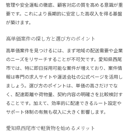
管理や安全運転の徹底、顧客対応の質を高める意識が重
高収入を実現できるサポート体制の有無
要です。これにより長期的に安定した高収入を得る基盤
ドライバー未経験者が活躍できる環境とは
が築けます。
即日採用が未経験者にも有利な背景
配達業務でスキルアップできるポイント
高単価案件の探し方と選び方のポイント
効率良く収入アップできる働き方の秘訣
高単価案件を見つけるには、まず地域の配送需要や企業
軽貨物で効率的に稼ぐための配達ルート戦
のニーズをリサーチすることが不可欠です。愛知県西尾
略
市では、特に即日採用可能な案件が増えており、案件情
高収入を目指す時間管理とスケジュール術
報は専門の求人サイトや運送会社の公式ページを活用し
ましょう。選び方のポイントは、単価の高さだけでな
業務委託ドライバーの無駄を省く働き方
く、配達距離や荷物量、契約内容の明確さを比較検討す
即日採用後に成果を出す工夫と実践例
ることです。加えて、効率的に配達できるルート設定や
高単価案件を効率良くこなすポイント
サポート体制の有無も収入に大きく影響します。
収入アップに直結する配達テクニック集
フリーランス向け軽貨物配達の現実と展望
愛知県西尾市で軽貨物を始めるメリット