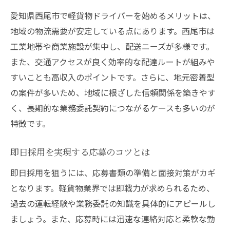
フリーランスドライバーの働き方と収入例
愛知県西尾市で軽貨物ドライバーを始めるメリットは、
軽貨物業界で広がる業務委託の可能性
地域の物流需要が安定している点にあります。西尾市は
愛知県西尾市における今後の需要予測
工業地帯や商業施設が集中し、配送ニーズが多様です。
高単価案件の動向と配達エリアの特徴
また、交通アクセスが良く効率的な配達ルートが組みや
すいことも高収入のポイントです。さらに、地元密着型
即日採用がもたらすキャリア形成の利点
の案件が多いため、地域に根ざした信頼関係を築きやす
配達ドライバーとしての将来設計のコツ
く、長期的な業務委託契約につながるケースも多いのが
高収入を生む業務委託ドライバーの工夫
特徴です。
軽貨物で高収入を得るための工夫と実践法
業務委託契約で収益を増やす交渉術
即日採用を実現する応募のコツとは
高単価案件を継続獲得する信頼構築法
即日採用を狙うには、応募書類の準備と面接対策がカギ
配達効率アップのための独自ルール
となります。軽貨物業界では即戦力が求められるため、
即日採用後に安定収入へつなげる方法
過去の運転経験や業務委託の知識を具体的にアピールし
ドライバー同士の情報共有が生む効果
ましょう。また、応募時には迅速な連絡対応と柔軟な勤