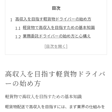
目次
高収入を目指す軽貨物ドライバーの始め方
軽貨物で高収入を目指すための基本知識
業務委託ドライバーの始め方と心構え
高単価案件の探し方と選び方のポイント
愛知県西尾市で軽貨物を始めるメリット
即日採用を実現する応募のコツとは
未経験から軽貨物で稼ぐための第一歩
高収入を目指す軽貨物ドライバ
愛知県西尾市で即日採用される方法とは
ーの始め方
軽貨物業界で即日採用される応募対策
高収入につながる面接準備とアピール術
軽貨物で高収入を目指すための基本知識
業務委託ドライバーの即戦力になる方法
軽貨物配送で高収入を目指すには、まず業界の仕組みを