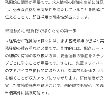
務開始日調整が重要です。求人情報の詳細を事前に確認
軽貨物で安定収入を実現するためのポイント
し、必要な資格や車両条件を満たしていることを明確に
安定収入を目指す軽貨物ドライバーの心得
伝えることで、即日採用の可能性が高まります。
業務委託で収入を維持するコツと注意点
高単価案件の見極めとリスク管理の重要性
未経験から軽貨物で稼ぐための第一歩
即日採用案件を活かした働き方の工夫
未経験者が軽貨物で稼ぐには、まず基礎知識の習得と実
配達ドライバーが取り組むべき自己管理術
務経験の積み重ねが必要です。具体的には、配送ルート
軽貨物業界で長く安定して働くための条件
の理解や荷物の取り扱い方法、安全運転の徹底をステッ
プごとに学ぶことが重要です。さらに、先輩ドライバー
のアドバイスを積極的に取り入れ、効率的な配達スキル
を磨くことが収入アップにつながります。研修制度が充
実した業務委託先を選ぶことで、未経験でも安心して高
単価案件に挑戦可能です。