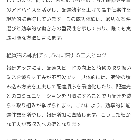
報酬アップに繋がる業務委託の活用法
のアドバイスを活かし、配達効率を上げて高単価案件を
軽貨物業務委託のメリットと注意すべき点
継続的に獲得しています。この成功体験は、適切な案件
即日採用を目指すなら知っておきたいポイント
選びと効率的な働き方の重要性を示しており、誰でも実
軽貨物の即日採用案件に応募する際の注意
践可能な方法と言えます。
点
即日採用されやすい軽貨物ドライバーの特
軽貨物の報酬アップに直結する工夫とコツ
徴
報酬アップには、配達スピードの向上と荷物の取り扱い
高単価軽貨物求人で即日採用を勝ち取るコ
ミスを減らす工夫が不可欠です。具体的には、荷物の積
ツ
み込み方法を工夫して配達順序を最適化したり、配達先
即戦力が求められる軽貨物配達のポイント
とのコミュニケーションを円滑にすることで再配達を減
未経験者が即日採用を目指すための準備法
らす取り組みが挙げられます。これにより、効率的に配
達件数を増やし、報酬増加に直結します。こうした細か
軽貨物の即日採用案件を見逃さない探し方
な工夫が高収入への鍵となります。
高収入を叶える宅配業務のコツと注意点
軽貨物宅配で高収入を得るための工夫