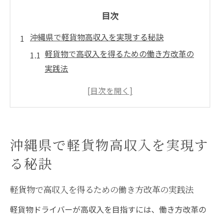
目次
沖縄県で軽貨物高収入を実現する秘訣
軽貨物で高収入を得るための働き方改革の
実践法
需要拡大で注目の軽貨物業界の収入事情を
解説
軽貨物ドライバーが高単価案件を選ぶポイ
ント
沖縄県で軽貨物高収入を実現す
高収入を目指す軽貨物配達の成功体験の共
る秘訣
有
軽貨物の報酬アップに直結する工夫とコツ
軽貨物で高収入を得るための働き方改革の実践法
効率的な働き方で軽貨物収入を安定化する
軽貨物ドライバーが高収入を目指すには、働き方改革の
方法