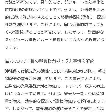
実践が不可欠です。具体的には、配達ルートの効率化と
高単価案件を選ぶ軽貨物ドライバーの戦略
時間管理の徹底がポイントです。例えば、配送先を地理
軽貨物ドライバーが高単価案件を見極める
的に近い順に組み替えることで移動時間を短縮し、配達
基準
件数を増やせます。これにより、同じ労働時間でより多
報酬体系を比較して軽貨物の手取りを最大
くの報酬を得ることが可能です。したがって、計画的な
化
スケジュール管理とルート最適化が高収入への近道とな
高単価軽貨物案件の求人情報を探すコツ
ります。
効率的配達で単価と収入を両立させる方法
軽貨物で稼ぐための案件選びの工夫と注意
需要拡大で注目の軽貨物業界の収入事情を解説
点
沖縄県では観光業の活性化とEC市場の拡大に伴い、軽貨
高収入を狙う軽貨物ドライバーの失敗しな
物配送の需要が急増しています。この需要拡大により、
い選択
高単価の業務委託案件が増加し、ドライバー収入の底上
未経験から始める沖縄軽貨物配達の魅力
げにつながっています。例えば、観光シーズン中は荷物
量が増え、効率的な配達で報酬が増加する傾向にありま
軽貨物未経験者が安心して始められる理由
す。したがって、需要増加の波に乗ることで安定した高
沖縄で軽貨物配達を始めるメリットと魅力