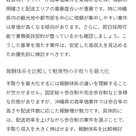
軽貨物配達の無駄を省くルート設計方法
明確さと配送エリアの需要度合いが重要です。特に沖縄
高収入ドライバーが意識する配達効率の極
県内の観光地や都市部を中心に依頼が集中しやすい案件
意
は単価が高くなる傾向があります。さらに、即日採用可
理想の働き方を叶える軽貨物ドライバーの選択
能で業務委託契約が整っているかも確認しましょう。こ
軽貨物で理想の働き方を実現する方法
うした基準を満たす案件は、安定した高収入を見込める
高収入と自分らしさを両立できる軽貨物の
ため優先的に検討すべきです。
魅力
ライフスタイルに合わせた軽貨物ドライバ
報酬体系を比較して軽貨物の手取りを最大化
ーの選択肢
手取りを最大化するには報酬体系の違いを理解すること
軽貨物ドライバーが目指すワークライフバ
が欠かせません。固定給＋歩合制や完全歩合制など多様
ランス
な形態がありますが、沖縄県の高単価案件では歩合率の
将来性ある軽貨物業界でのキャリア形成
高さや配送件数に応じた報酬増が魅力です。具体的に
は、配送効率を上げながら歩合制の案件を選ぶことで、
自分に合った軽貨物案件の見つけ方とポイ
手取り収入を大きく伸ばせます。報酬体系を比較検討
ント