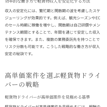
効率的な働き方で軽貨物収入を安定化する方法
効率よく稼げる軽貨物宅配のポイント
収入の安定化には、繁忙期と閑散期の波を考慮したスケ
軽貨物ドライバーが陥りがちな注意点の解
ジューリングが効果的です。例えば、観光シーズンやEC
説
のセール時期に稼働を増やし、閑散期は自己研鑽やメン
高単価宅配案件で失敗しないための心得
テナンス期間とすることで、年間を通じて安定した収入
宅配業務で軽貨物収入を安定させる方法
を確保できます。また、複数の業務委託先を持つことで
高収入維持のための軽貨物宅配のコツ
リスク分散も可能です。こうした戦略的な働き方が収入
効率的な配達ルートで収入アップを目指す方法
安定の秘訣です。
軽貨物配達で効率的なルートを組むテクニ
ック
高単価案件を選ぶ軽貨物ドライ
収入アップに直結するルート最適化の秘訣
バーの戦略
軽貨物ドライバーが実践する時短配達の工
夫
軽貨物ドライバーが高単価案件を見極める基準
効率化で高単価案件をこなす配達術
軽貨物ドライバーが高単価案件を見極めるには、報酬の