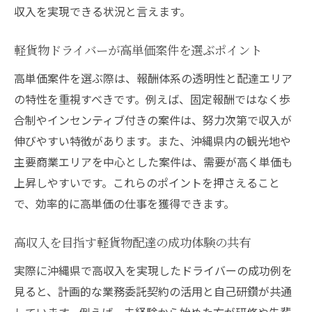
収入を実現できる状況と言えます。
未経験でも高単価案件を選ぶポイント
軽貨物初心者が高収入を得るための準備
軽貨物ドライバーが高単価案件を選ぶポイント
未経験歓迎の軽貨物業務委託案件の特徴
高単価案件を選ぶ際は、報酬体系の透明性と配達エリア
軽貨物でキャリアを築く第一歩のアドバイ
の特性を重視すべきです。例えば、固定報酬ではなく歩
ス
合制やインセンティブ付きの案件は、努力次第で収入が
業務委託で稼ぐ軽貨物ドライバーの働き方
伸びやすい特徴があります。また、沖縄県内の観光地や
業務委託契約で軽貨物収入を最大化する方
主要商業エリアを中心とした案件は、需要が高く単価も
法
上昇しやすいです。これらのポイントを押さえること
軽貨物ドライバーが業務委託を選ぶ理由と
で、効率的に高単価の仕事を獲得できます。
魅力
高収入を目指す軽貨物配達の成功体験の共有
自由な働き方を実現する軽貨物業務委託の
コツ
実際に沖縄県で高収入を実現したドライバーの成功例を
見ると、計画的な業務委託契約の活用と自己研鑽が共通
軽貨物の業務委託で高単価案件を狙う戦略
しています。例えば、未経験から始めた方が研修や先輩